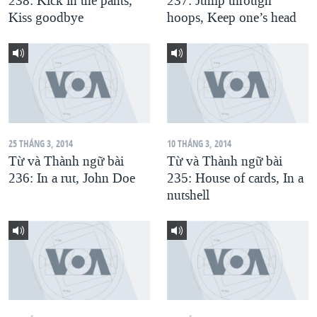
238: Kick in the pants,
237: Jump through
Kiss goodbye
hoops, Keep one’s head
QUAN HỆ VIỆT MỸ
25 THÁNG 3, 2014
10 THÁNG 3, 2014
Từ và Thành ngữ bài
Từ và Thành ngữ bài
236: In a rut, John Doe
235: House of cards, In a
nutshell