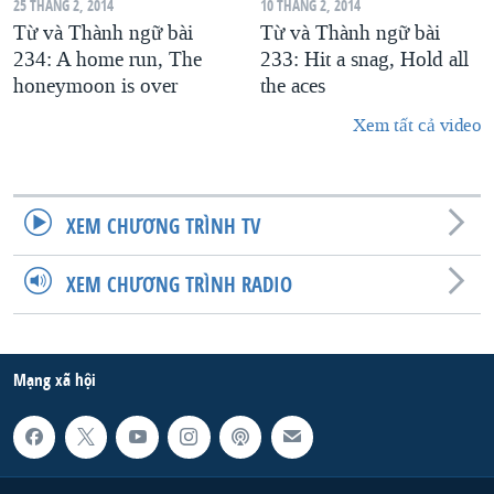
25 THÁNG 2, 2014
10 THÁNG 2, 2014
Từ và Thành ngữ bài
Từ và Thành ngữ bài
234: A home run, The
233: Hit a snag, Hold all
honeymoon is over
the aces
Xem tất cả video
XEM CHƯƠNG TRÌNH TV
XEM CHƯƠNG TRÌNH RADIO
Mạng xã hội