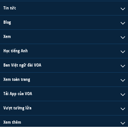
Tin tức
Blog
Xem
Học tiếng Anh
Ban Việt ngữ đài VOA
Xem toàn trang
Tải App của VOA
Vượt tường lửa
Xem thêm