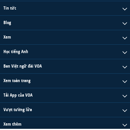
Tin tức
Blog
Xem
Học tiếng Anh
Ban Việt ngữ đài VOA
Xem toàn trang
Tải App của VOA
Vượt tường lửa
Xem thêm