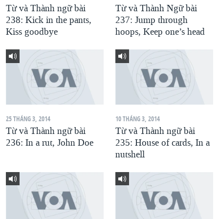
Từ và Thành ngữ bài
Từ và Thành Ngữ bài
QUAN HỆ VIỆT MỸ
238: Kick in the pants,
237: Jump through
Kiss goodbye
hoops, Keep one’s head
25 THÁNG 3, 2014
10 THÁNG 3, 2014
Từ và Thành ngữ bài
Từ và Thành ngữ bài
236: In a rut, John Doe
235: House of cards, In a
nutshell