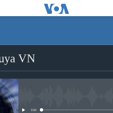
huya VN
No media source currently avai
0:00