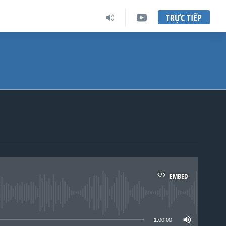
TRỰC TIẾP
EMBED
lable
1:00:00