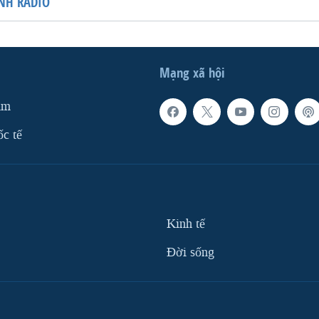
NH RADIO
Mạng xã hội
am
ốc tế
Kinh tế
Ðời sống