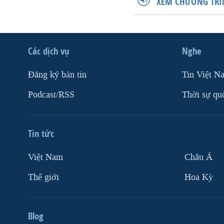
XEM CHƯƠNG TRÌ
Các dịch vụ
Nghe
Ðăng ký bản tin
Tin Việt N
Podcast/RSS
Thời sự qu
Tin tức
Việt Nam
Châu Á
Thế giới
Hoa Kỳ
Blog