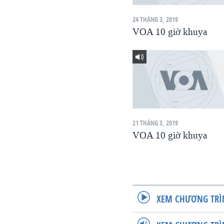
VIỆT NAM
24 THÁNG 3, 2019
NGƯ DÂN VIỆT VÀ LÀN SÓNG
VOA 10 giờ khuya
TRỘM HẢI SÂM
BÊN KIA QUỐC LỘ: TIẾNG VỌNG
TỪ NÔNG THÔN MỸ
QUAN HỆ VIỆT MỸ
21 THÁNG 3, 2019
VOA 10 giờ khuya
XEM CHƯƠNG TRÌ