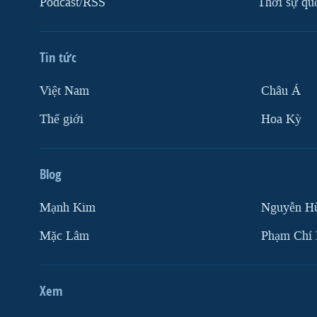
Podcast/RSS
Thời sự qu
VIỆT NAM
NGƯ DÂN VIỆT VÀ LÀN SÓNG
TRỘM HẢI SÂM
Tin tức
BÊN KIA QUỐC LỘ: TIẾNG VỌNG
Việt Nam
Châu Á
TỪ NÔNG THÔN MỸ
Thế giới
Hoa Kỳ
QUAN HỆ VIỆT MỸ
Blog
Mạnh Kim
Nguyễn H
Mặc Lâm
Phạm Chí
Xem