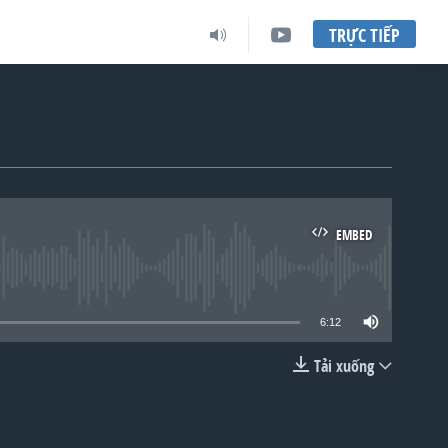
TRỰC TIẾP
EMBED
lable
6:12
Tải xuống
EMBED