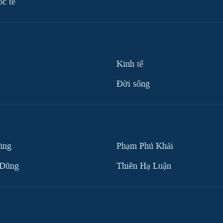
ốc tế
Kinh tế
Ðời sống
ùng
Phạm Phú Khải
 Dũng
Thiên Hạ Luận