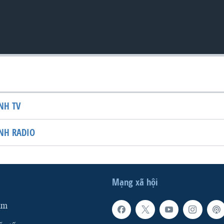
NH TV
NH RADIO
Mạng xã hội
am