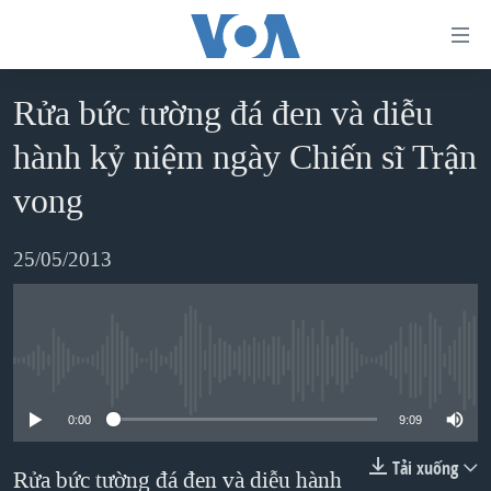
Đường
dẫn
truy
Rửa bức tường đá đen và diễu
TRANG CHỦ
cập
hành kỷ niệm ngày Chiến sĩ Trận
VIỆT NAM
Tới
vong
HOA KỲ
nội
BIỂN ĐÔNG
dung
25/05/2013
THẾ GIỚI
chính
BLOG
Tới
điều
DIỄN ĐÀN
No media source currently available
hướng
MỤC
chính
0:00
9:09
CHUYÊN ĐỀ
TỰ DO BÁO CHÍ
Đi
Tải xuống
HỌC TIẾNG ANH
Rửa bức tường đá đen và diễu hành
VẠCH TRẦN TIN GIẢ
CHIẾN TRANH THƯƠNG MẠI CỦA MỸ: QUÁ KHỨ VÀ HIỆN
tới