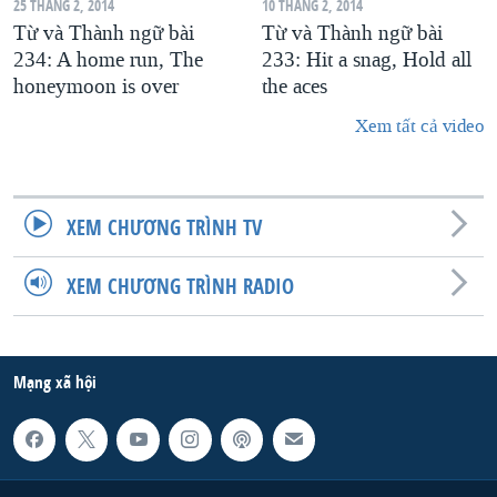
25 THÁNG 2, 2014
10 THÁNG 2, 2014
Từ và Thành ngữ bài
Từ và Thành ngữ bài
234: A home run, The
233: Hit a snag, Hold all
honeymoon is over
the aces
Xem tất cả video
XEM CHƯƠNG TRÌNH TV
XEM CHƯƠNG TRÌNH RADIO
Mạng xã hội