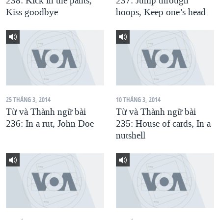
238: Kick in the pants,
237: Jump through
Kiss goodbye
hoops, Keep one’s head
QUAN HỆ VIỆT MỸ
25 THÁNG 3, 2014
10 THÁNG 3, 2014
Từ và Thành ngữ bài
Từ và Thành ngữ bài
236: In a rut, John Doe
235: House of cards, In a
nutshell