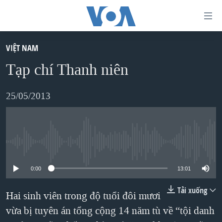
Đường
dẫn
truy
VIỆT NAM
TRANG CHỦ
cập
Tạp chí Thanh niên
VIỆT NAM
Tới
HOA KỲ
25/05/2013
nội
BIỂN ĐÔNG
dung
THẾ GIỚI
chính
BLOG
Tới
No media source currently available
điều
DIỄN ĐÀN
0:00
13:01
hướng
MỤC
chính
Tải xuống
Hai sinh viên trong độ tuổi đôi mươi
CHUYÊN ĐỀ
TỰ DO BÁO CHÍ
Đi
vừa bị tuyên án tổng cộng 14 năm tù về “tội danh
HỌC TIẾNG ANH
VẠCH TRẦN TIN GIẢ
CHIẾN TRANH THƯƠNG MẠI CỦA MỸ: QUÁ KHỨ VÀ HIỆN
tới