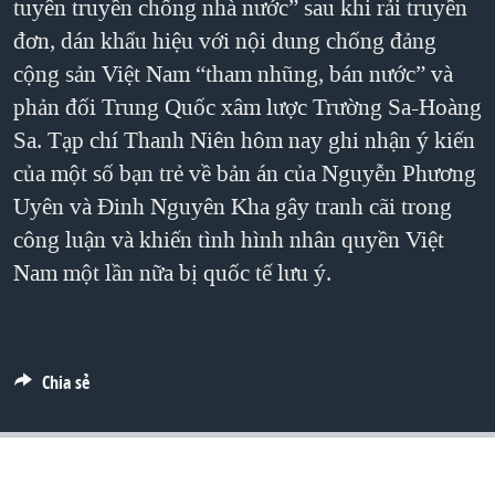
tuyên truyền chống nhà nước” sau khi rải truyền
TẠI
VIDEO
"Tìm"
NGƯỜI VIỆT HẢI NGOẠI
đơn, dán khẩu hiệu với nội dung chống đảng
HÀNH TRÌNH BẦU CỬ 2024
NGHE
ĐỜI SỐNG
cộng sản Việt Nam “tham nhũng, bán nước” và
MỘT NĂM CHIẾN TRANH TẠI DẢI GAZA
phản đối Trung Quốc xâm lược Trường Sa-Hoàng
KINH TẾ
MẠNG XÃ HỘI
GIẢI MÃ VÀNH ĐAI & CON ĐƯỜNG
Sa. Tạp chí Thanh Niên hôm nay ghi nhận ý kiến
KHOA HỌC
NGÀY TỊ NẠN THẾ GIỚI
của một số bạn trẻ về bản án của Nguyễn Phương
SỨC KHOẺ
Uyên và Đinh Nguyên Kha gây tranh cãi trong
TRỊNH VĨNH BÌNH - NGƯỜI HẠ 'BÊN THẮNG CUỘC'
Ngôn ngữ khác
VĂN HOÁ
công luận và khiến tình hình nhân quyền Việt
GROUND ZERO – XƯA VÀ NAY
THỂ THAO
Nam một lần nữa bị quốc tế lưu ý.
CHI PHÍ CHIẾN TRANH AFGHANISTAN
GIÁO DỤC
CÁC GIÁ TRỊ CỘNG HÒA Ở VIỆT NAM
THƯỢNG ĐỈNH TRUMP-KIM TẠI VIỆT NAM
Chia sẻ
TRỊNH VĨNH BÌNH VS. CHÍNH PHỦ VIỆT NAM
NGƯ DÂN VIỆT VÀ LÀN SÓNG TRỘM HẢI SÂM
BÊN KIA QUỐC LỘ: TIẾNG VỌNG TỪ NÔNG THÔN MỸ