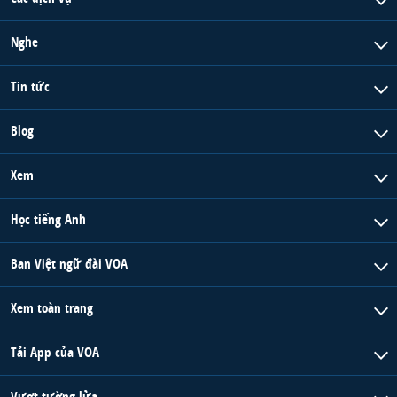
QUAN HỆ VIỆT MỸ
Nghe
Tin tức
Blog
Xem
Học tiếng Anh
Ban Việt ngữ đài VOA
Xem toàn trang
Tải App của VOA
Vượt tường lửa