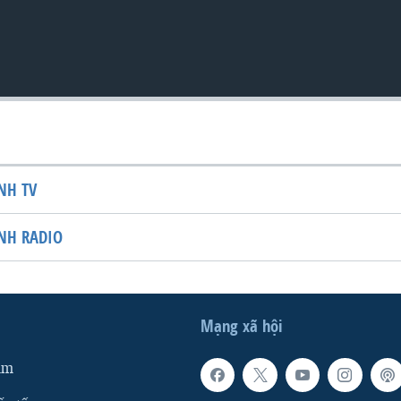
NH TV
NH RADIO
Mạng xã hội
am