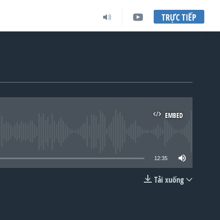
TRỰC TIẾP
EMBED
lable
12:35
Tải xuống
EMBED