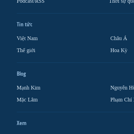
Podcast/RSS
Thời sự qu
VIỆT NAM
NGƯ DÂN VIỆT VÀ LÀN SÓNG
TRỘM HẢI SÂM
Tin tức
BÊN KIA QUỐC LỘ: TIẾNG VỌNG
Việt Nam
Châu Á
TỪ NÔNG THÔN MỸ
Thế giới
Hoa Kỳ
QUAN HỆ VIỆT MỸ
Blog
Mạnh Kim
Nguyễn H
Mặc Lâm
Phạm Chí
Xem