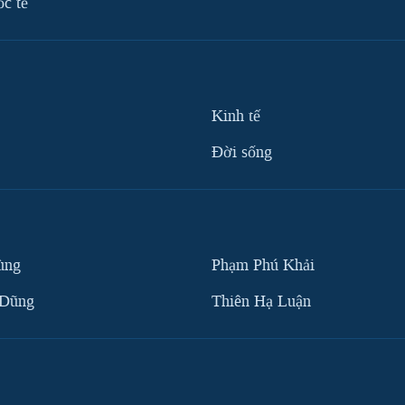
ốc tế
Kinh tế
Ðời sống
ùng
Phạm Phú Khải
 Dũng
Thiên Hạ Luận