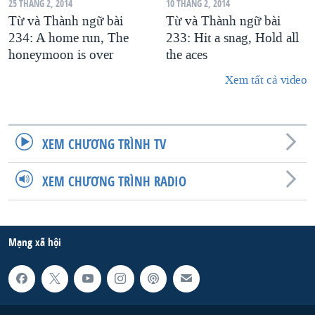
25 THÁNG 2, 2014
10 THÁNG 2, 2014
Từ và Thành ngữ bài
Từ và Thành ngữ bài
234: A home run, The
233: Hit a snag, Hold all
honeymoon is over
the aces
Xem tất cả video
XEM CHƯƠNG TRÌNH TV
XEM CHƯƠNG TRÌNH RADIO
Mạng xã hội