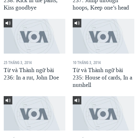
238: Kick in the pants,
237: Jump through
Kiss goodbye
hoops, Keep one’s head
QUAN HỆ VIỆT MỸ
25 THÁNG 3, 2014
10 THÁNG 3, 2014
Từ và Thành ngữ bài
Từ và Thành ngữ bài
236: In a rut, John Doe
235: House of cards, In a
nutshell