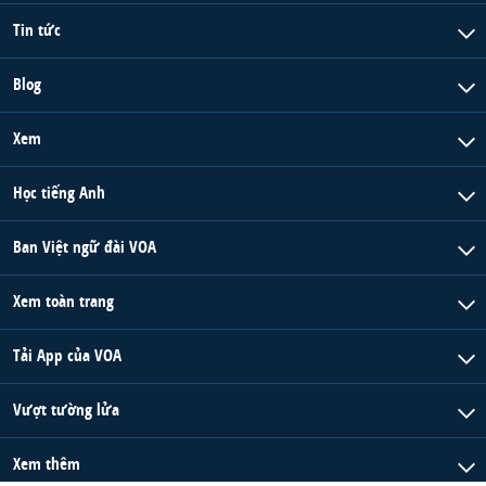
Tin tức
Blog
Xem
Học tiếng Anh
Ban Việt ngữ đài VOA
Xem toàn trang
Tải App của VOA
Vượt tường lửa
Xem thêm