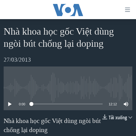
Đường
dẫn
truy
Nhà khoa học gốc Việt dùng
TRANG CHỦ
cập
ngòi bút chống lại doping
VIỆT NAM
Tới
HOA KỲ
27/03/2013
nội
BIỂN ĐÔNG
dung
THẾ GIỚI
chính
BLOG
Tới
No media source currently available
điều
DIỄN ĐÀN
0:00
12:12
hướng
MỤC
chính
Tải xuống
Nhà khoa học gốc Việt dùng ngòi bút
CHUYÊN ĐỀ
TỰ DO BÁO CHÍ
Đi
chống lại doping
HỌC TIẾNG ANH
VẠCH TRẦN TIN GIẢ
CHIẾN TRANH THƯƠNG MẠI CỦA MỸ: QUÁ KHỨ VÀ HIỆN
tới