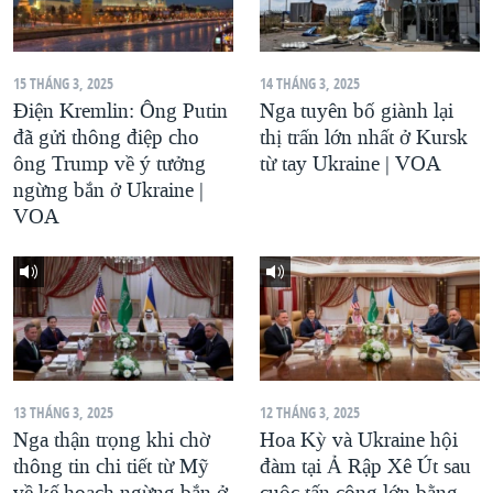
QUAN HỆ VIỆT MỸ
15 THÁNG 3, 2025
14 THÁNG 3, 2025
Điện Kremlin: Ông Putin
Nga tuyên bố giành lại
đã gửi thông điệp cho
thị trấn lớn nhất ở Kursk
ông Trump về ý tưởng
từ tay Ukraine | VOA
ngừng bắn ở Ukraine |
VOA
13 THÁNG 3, 2025
12 THÁNG 3, 2025
Nga thận trọng khi chờ
Hoa Kỳ và Ukraine hội
thông tin chi tiết từ Mỹ
đàm tại Ả Rập Xê Út sau
về kế hoạch ngừng bắn ở
cuộc tấn công lớn bằng