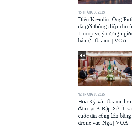
VIỆT NAM
15 THÁNG 3, 2025
NGƯ DÂN VIỆT VÀ LÀN SÓNG
Điện Kremlin: Ông Put
TRỘM HẢI SÂM
đã gửi thông điệp cho 
Trump về ý tưởng ngừ
BÊN KIA QUỐC LỘ: TIẾNG VỌNG
TỪ NÔNG THÔN MỸ
bắn ở Ukraine | VOA
QUAN HỆ VIỆT MỸ
12 THÁNG 3, 2025
Hoa Kỳ và Ukraine hội
đàm tại Ả Rập Xê Út s
cuộc tấn công lớn bằng
drone vào Nga | VOA