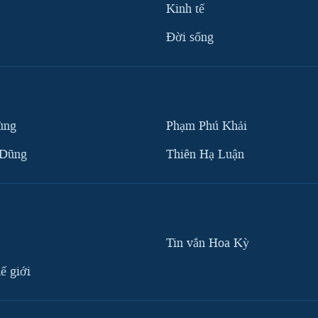
Kinh tế
Ðời sống
ùng
Phạm Phú Khải
 Dũng
Thiên Hạ Luận
Tin vắn Hoa Kỳ
ế giới