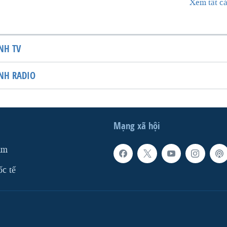
Xem tất cả
NH TV
NH RADIO
Mạng xã hội
am
ốc tế