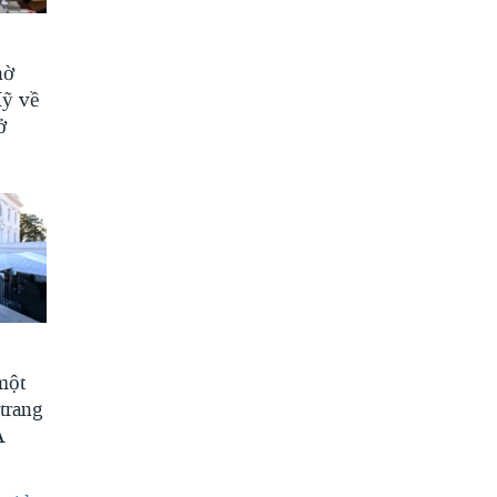
hờ
Mỹ về
ở
một
trang
A