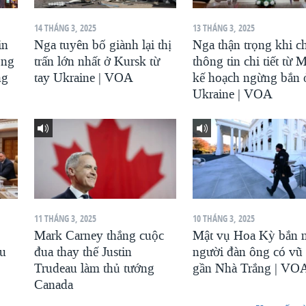
14 THÁNG 3, 2025
13 THÁNG 3, 2025
in
Nga tuyên bố giành lại thị
Nga thận trọng khi c
ông
trấn lớn nhất ở Kursk từ
thông tin chi tiết từ 
ng
tay Ukraine | VOA
kế hoạch ngừng bắn 
Ukraine | VOA
11 THÁNG 3, 2025
10 THÁNG 3, 2025
Mark Carney thắng cuộc
Mật vụ Hoa Kỳ bắn 
au
đua thay thế Justin
người đàn ông có vũ 
Trudeau làm thủ tướng
gần Nhà Trắng | VO
Canada