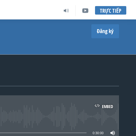
TRỰC TIẾP
Đăng ký
EMBED
lable
0:30:00