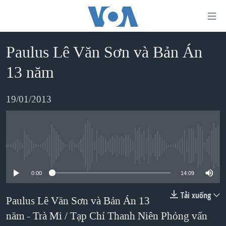
Đường
dẫn
truy
Paulus Lê Văn Sơn và Bản Án
TRANG CHỦ
cập
13 năm
VIỆT NAM
Tới
HOA KỲ
19/01/2013
nội
BIỂN ĐÔNG
dung
THẾ GIỚI
chính
BLOG
Tới
No media source currently available
điều
DIỄN ĐÀN
0:00
14:09
hướng
MỤC
chính
Tải xuống
Paulus Lê Văn Sơn và Bản Án 13
CHUYÊN ĐỀ
TỰ DO BÁO CHÍ
Đi
năm - Trà Mi / Tạp Chí Thanh Niên Phỏng vấn
HỌC TIẾNG ANH
VẠCH TRẦN TIN GIẢ
CHIẾN TRANH THƯƠNG MẠI CỦA MỸ: QUÁ KHỨ VÀ HIỆN
tới