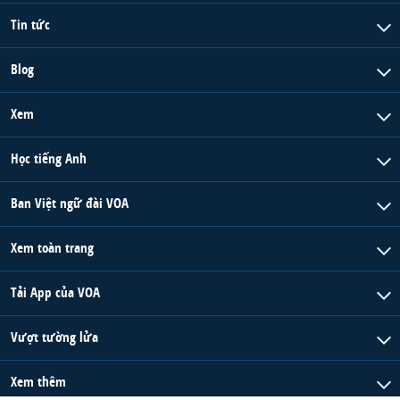
Tin tức
Blog
Xem
Học tiếng Anh
Ban Việt ngữ đài VOA
Xem toàn trang
Tải App của VOA
Vượt tường lửa
Xem thêm