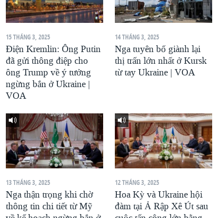
QUAN HỆ VIỆT MỸ
15 THÁNG 3, 2025
14 THÁNG 3, 2025
Điện Kremlin: Ông Putin
Nga tuyên bố giành lại
đã gửi thông điệp cho
thị trấn lớn nhất ở Kursk
ông Trump về ý tưởng
từ tay Ukraine | VOA
ngừng bắn ở Ukraine |
VOA
13 THÁNG 3, 2025
12 THÁNG 3, 2025
Nga thận trọng khi chờ
Hoa Kỳ và Ukraine hội
thông tin chi tiết từ Mỹ
đàm tại Ả Rập Xê Út sau
về kế hoạch ngừng bắn ở
cuộc tấn công lớn bằng