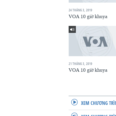
VIỆT NAM
24 THÁNG 3, 2019
NGƯ DÂN VIỆT VÀ LÀN SÓNG
VOA 10 giờ khuya
TRỘM HẢI SÂM
BÊN KIA QUỐC LỘ: TIẾNG VỌNG
TỪ NÔNG THÔN MỸ
QUAN HỆ VIỆT MỸ
21 THÁNG 3, 2019
VOA 10 giờ khuya
XEM CHƯƠNG TRÌ