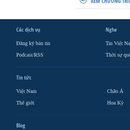
XEM CHƯƠNG TRÌ
Các dịch vụ
Nghe
Ðăng ký bản tin
Tin Việt N
Podcast/RSS
Thời sự qu
Tin tức
Việt Nam
Châu Á
Thế giới
Hoa Kỳ
Blog