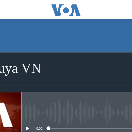
huya VN
No media source currently avai
0:00