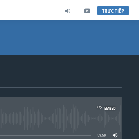
TRỰC TIẾP
EMBED
lable
59:59