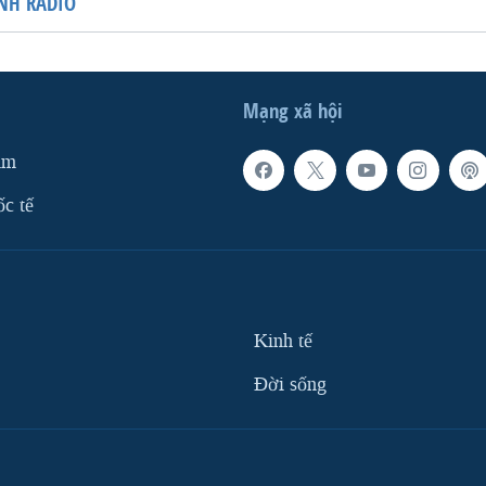
NH RADIO
Mạng xã hội
am
ốc tế
Kinh tế
Ðời sống