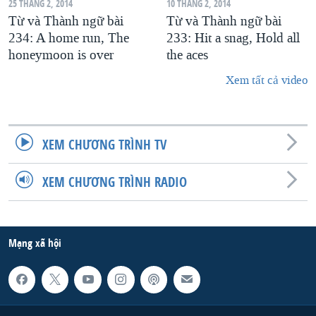
25 THÁNG 2, 2014
10 THÁNG 2, 2014
Từ và Thành ngữ bài
Từ và Thành ngữ bài
234: A home run, The
233: Hit a snag, Hold all
honeymoon is over
the aces
Xem tất cả video
XEM CHƯƠNG TRÌNH TV
XEM CHƯƠNG TRÌNH RADIO
Mạng xã hội