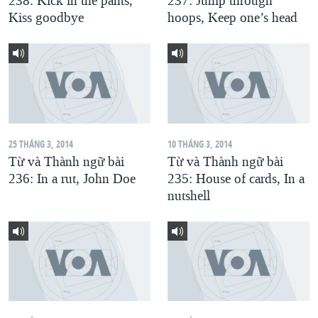
238: Kick in the pants,
237: Jump through
Kiss goodbye
hoops, Keep one’s head
QUAN HỆ VIỆT MỸ
25 THÁNG 3, 2014
10 THÁNG 3, 2014
Từ và Thành ngữ bài
Từ và Thành ngữ bài
236: In a rut, John Doe
235: House of cards, In a
nutshell