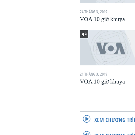
VIỆT NAM
24 THÁNG 3, 2019
NGƯ DÂN VIỆT VÀ LÀN SÓNG
VOA 10 giờ khuya
TRỘM HẢI SÂM
BÊN KIA QUỐC LỘ: TIẾNG VỌNG
TỪ NÔNG THÔN MỸ
QUAN HỆ VIỆT MỸ
21 THÁNG 3, 2019
VOA 10 giờ khuya
XEM CHƯƠNG TRÌ