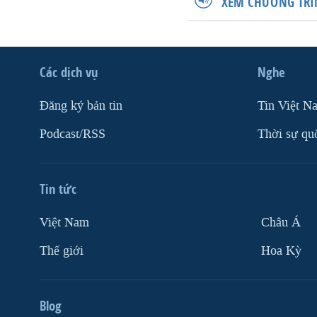
XEM CHƯƠNG TRÌ
Các dịch vụ
Nghe
Ðăng ký bản tin
Tin Việt N
Podcast/RSS
Thời sự qu
Tin tức
Việt Nam
Châu Á
Thế giới
Hoa Kỳ
Blog