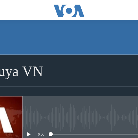
huya VN
No media source currently avai
0:00