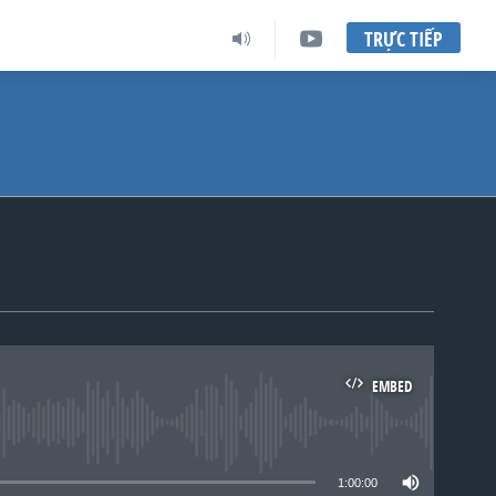
TRỰC TIẾP
EMBED
lable
1:00:00