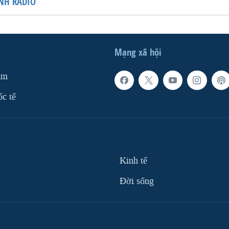
NH RADIO
Mạng xã hội
am
ốc tế
Kinh tế
Ðời sống