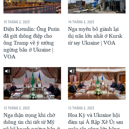
QUAN HỆ VIỆT MỸ
15 THÁNG 3, 2025
14 THÁNG 3, 2025
Điện Kremlin: Ông Putin
Nga tuyên bố giành lại
đã gửi thông điệp cho
thị trấn lớn nhất ở Kursk
ông Trump về ý tưởng
từ tay Ukraine | VOA
ngừng bắn ở Ukraine |
VOA
13 THÁNG 3, 2025
12 THÁNG 3, 2025
Nga thận trọng khi chờ
Hoa Kỳ và Ukraine hội
thông tin chi tiết từ Mỹ
đàm tại Ả Rập Xê Út sau
về kế hoạch ngừng bắn ở
cuộc tấn công lớn bằng