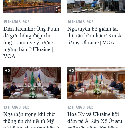
QUAN HỆ VIỆT MỸ
15 THÁNG 3, 2025
14 THÁNG 3, 2025
Điện Kremlin: Ông Putin
Nga tuyên bố giành lại
đã gửi thông điệp cho
thị trấn lớn nhất ở Kursk
ông Trump về ý tưởng
từ tay Ukraine | VOA
ngừng bắn ở Ukraine |
VOA
13 THÁNG 3, 2025
12 THÁNG 3, 2025
Nga thận trọng khi chờ
Hoa Kỳ và Ukraine hội
thông tin chi tiết từ Mỹ
đàm tại Ả Rập Xê Út sau
về kế hoạch ngừng bắn ở
cuộc tấn công lớn bằng