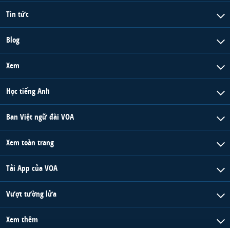
Tin tức
Blog
Xem
Học tiếng Anh
Ban Việt ngữ đài VOA
Xem toàn trang
Tải App của VOA
Vượt tường lửa
Xem thêm