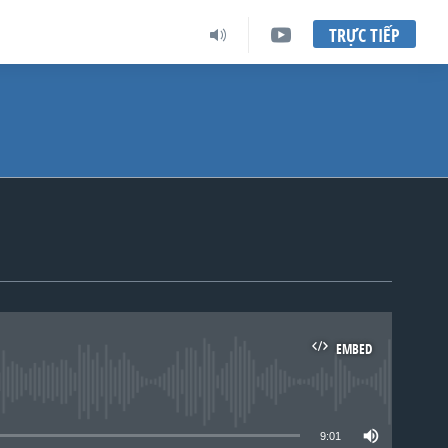
TRỰC TIẾP
EMBED
lable
9:01