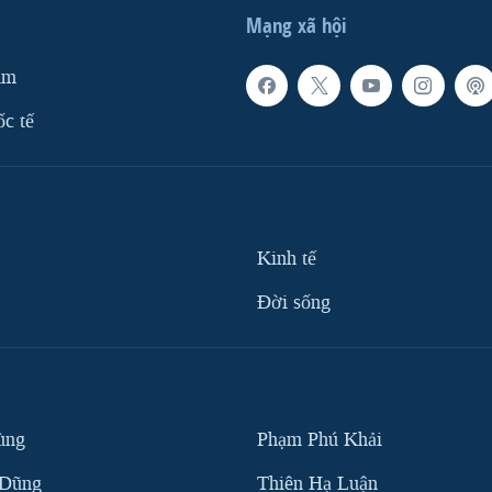
Mạng xã hội
am
ốc tế
Kinh tế
Ðời sống
ùng
Phạm Phú Khải
 Dũng
Thiên Hạ Luận