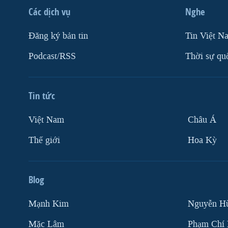
Các dịch vụ
Nghe
VIỆT NAM
NGƯ DÂN VIỆT VÀ LÀN SÓNG
Ðăng ký bản tin
Tin Việt N
TRỘM HẢI SÂM
Podcast/RSS
Thời sự qu
BÊN KIA QUỐC LỘ: TIẾNG VỌNG
TỪ NÔNG THÔN MỸ
QUAN HỆ VIỆT MỸ
Tin tức
Việt Nam
Châu Á
Thế giới
Hoa Kỳ
Blog
Mạnh Kim
Nguyễn H
Mặc Lâm
Phạm Chí