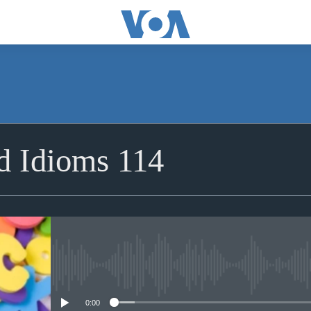
d Idioms 114
No media source currently avai
0:00