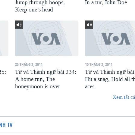
Jump through hoops,
In a rut, John Doe
Keep one’s head
25 THÁNG 2, 2014
10 THÁNG 2, 2014
35:
Từ và Thành ngữ bài 234:
Từ và Thành ngữ bài
A home run, The
Hit a snag, Hold all t
honeymoon is over
aces
Xem tất cả
NH TV