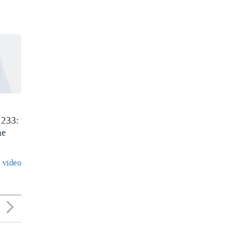
 233:
he
 video