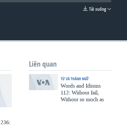
Tải xuống
EMBED
Liên quan
TỪ VÀ THÀNH NGỮ
Words and Idioms
112: Without fail,
Without so much as
 236: