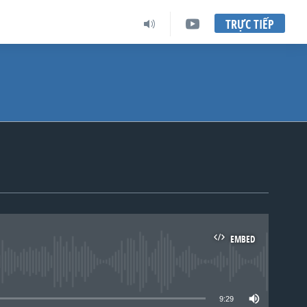
TRỰC TIẾP
EMBED
lable
9:29