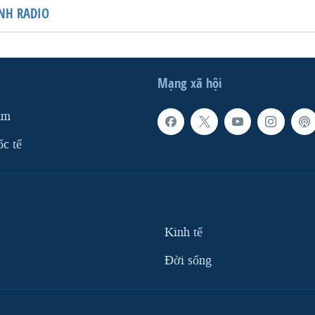
NH RADIO
Mạng xã hội
am
ốc tế
Kinh tế
Ðời sống