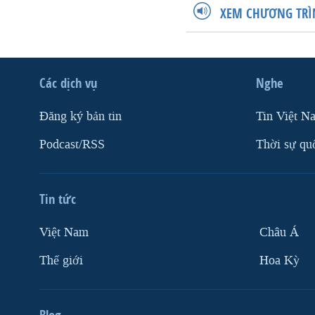
XEM CHƯƠNG TRÌ
Các dịch vụ
Nghe
Ðăng ký bản tin
Tin Việt N
Podcast/RSS
Thời sự qu
Tin tức
Việt Nam
Châu Á
Thế giới
Hoa Kỳ
Blog