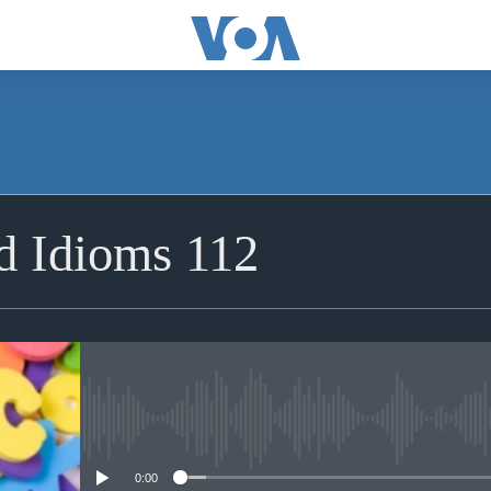
d Idioms 112
No media source currently avai
0:00