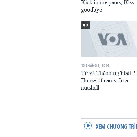
Kick in the pants, Kiss
VIỆT NAM
goodbye
NGƯ DÂN VIỆT VÀ LÀN SÓNG
TRỘM HẢI SÂM
BÊN KIA QUỐC LỘ: TIẾNG VỌNG
TỪ NÔNG THÔN MỸ
QUAN HỆ VIỆT MỸ
10 THÁNG 3, 2014
Từ và Thành ngữ bài 2
House of cards, In a
nutshell
XEM CHƯƠNG TRÌ