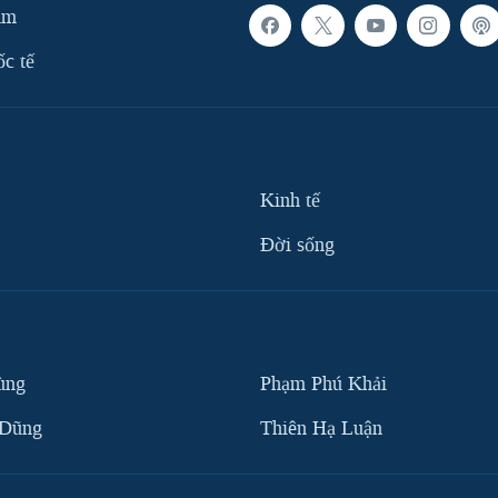
am
ốc tế
Kinh tế
Ðời sống
ùng
Phạm Phú Khải
 Dũng
Thiên Hạ Luận