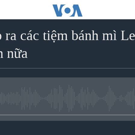
 ra các tiệm bánh mì L
n nữa
No media source currently avai