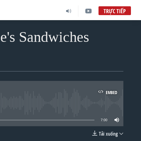
TRỰC TIẾP
ee's Sandwiches
EMBED
lable
7:00
Tải xuống
EMBED