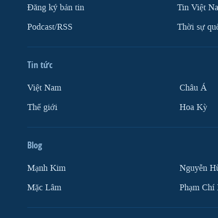
Ðăng ký bản tin
Tin Việt N
VIỆT NAM
Podcast/RSS
Thời sự qu
NGƯ DÂN VIỆT VÀ LÀN SÓNG
TRỘM HẢI SÂM
BÊN KIA QUỐC LỘ: TIẾNG VỌNG
Tin tức
TỪ NÔNG THÔN MỸ
QUAN HỆ VIỆT MỸ
Việt Nam
Châu Á
Thế giới
Hoa Kỳ
Blog
Mạnh Kim
Nguyễn H
Mặc Lâm
Phạm Chí