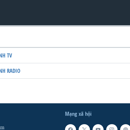
NH TV
NH RADIO
Mạng xã hội
am