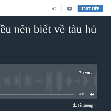
TRỰC TIẾP
ều nên biết về tàu hủ
EMBED
lable
8:21
Tải xuống
EMBED