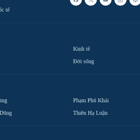
ốc tế
Kinh tế
Ðời sống
ùng
Phạm Phú Khải
 Dũng
Thiên Hạ Luận