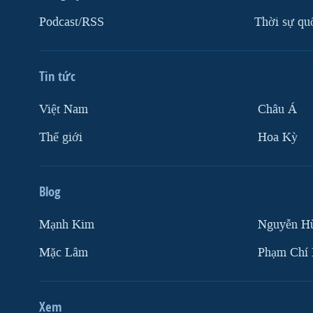
VIỆT NAM
Podcast/RSS
Thời sự qu
NGƯ DÂN VIỆT VÀ LÀN SÓNG
TRỘM HẢI SÂM
Tin tức
BÊN KIA QUỐC LỘ: TIẾNG VỌNG
TỪ NÔNG THÔN MỸ
Việt Nam
Châu Á
QUAN HỆ VIỆT MỸ
Thế giới
Hoa Kỳ
Blog
Mạnh Kim
Nguyễn H
Mặc Lâm
Phạm Chí
Xem