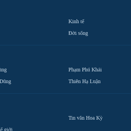
Kinh tế
Ðời sống
ùng
Phạm Phú Khải
 Dũng
Thiên Hạ Luận
Tin vắn Hoa Kỳ
ế giới