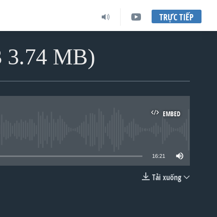
TRỰC TIẾP
3 3.74 MB)
EMBED
lable
16:21
Tải xuống
EMBED