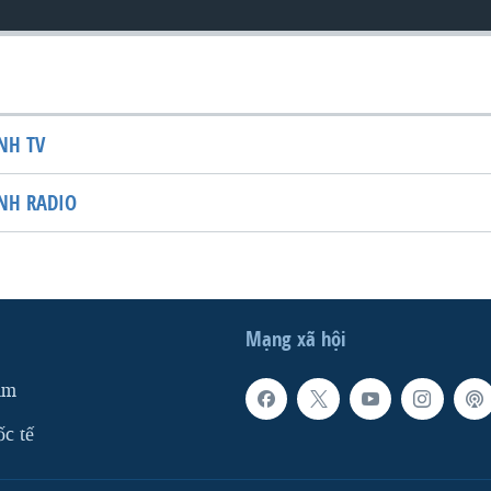
NH TV
NH RADIO
Mạng xã hội
am
ốc tế