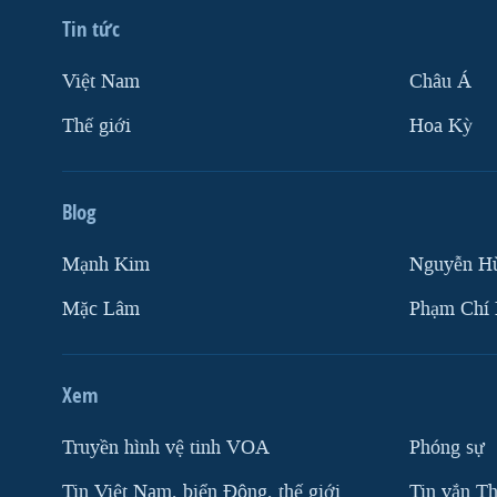
VIỆT NAM
Tin tức
NGƯ DÂN VIỆT VÀ LÀN SÓNG
Việt Nam
Châu Á
TRỘM HẢI SÂM
Thế giới
Hoa Kỳ
BÊN KIA QUỐC LỘ: TIẾNG VỌNG
TỪ NÔNG THÔN MỸ
QUAN HỆ VIỆT MỸ
Blog
Mạnh Kim
Nguyễn H
Mặc Lâm
Phạm Chí
Xem
Truyền hình vệ tinh VOA
Phóng sự
Tin Việt Nam, biển Đông, thế giới
Tin vắn Th