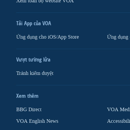
Xem toàn bộ website VOA
Tải App của VOA
Ứng dụng cho iOS/App Store
Ứng dụng 
Vượt tường lửa
Tránh kiểm duyệt
Xem thêm
MẠNG XÃ HỘI
BBG Direct
VOA Media
VOA English News
Accessibil
Ngôn ngữ khác