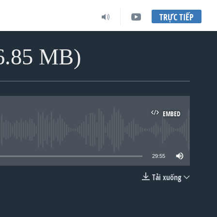
TRỰC TIẾP
 6.85 MB)
EMBED
lable
29:55
Tải xuống
EMBED