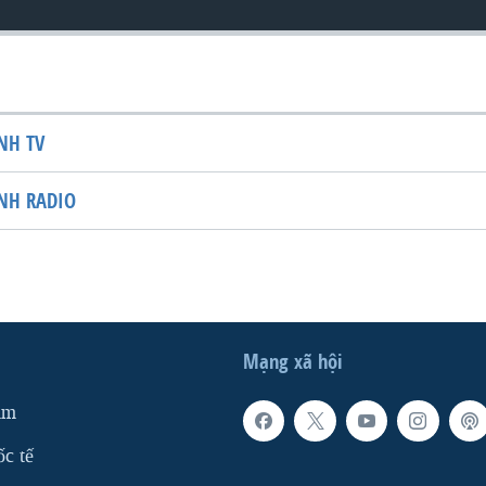
NH TV
NH RADIO
Mạng xã hội
am
ốc tế