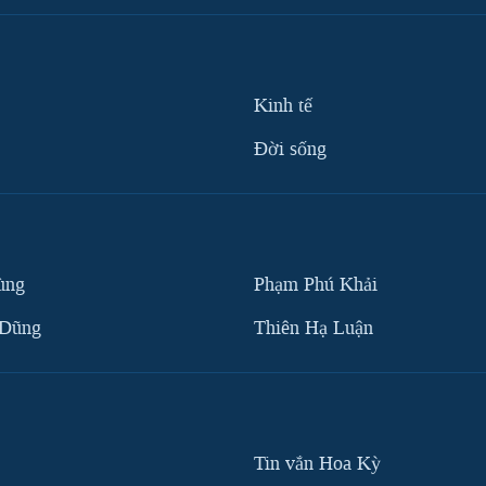
Kinh tế
Ðời sống
ùng
Phạm Phú Khải
 Dũng
Thiên Hạ Luận
Tin vắn Hoa Kỳ