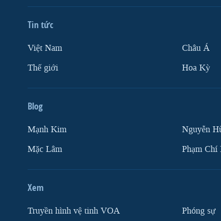
VIỆT NAM
Tin tức
NGƯ DÂN VIỆT VÀ LÀN SÓNG
TRỘM HẢI SÂM
Việt Nam
Châu Á
BÊN KIA QUỐC LỘ: TIẾNG VỌNG
TỪ NÔNG THÔN MỸ
Thế giới
Hoa Kỳ
QUAN HỆ VIỆT MỸ
Blog
Mạnh Kim
Nguyễn H
Mặc Lâm
Phạm Chí
Xem
Truyền hình vệ tinh VOA
Phóng sự