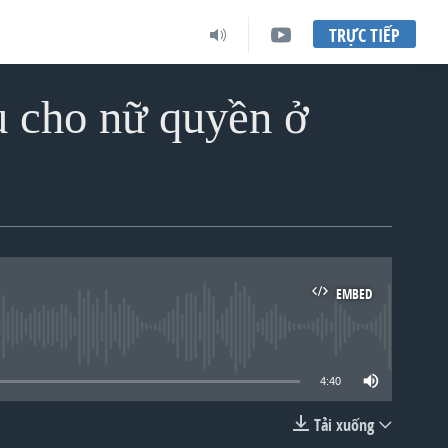
TRỰC TIẾP
u cho nữ quyền ở
EMBED
lable
4:40
Tải xuống
EMBED