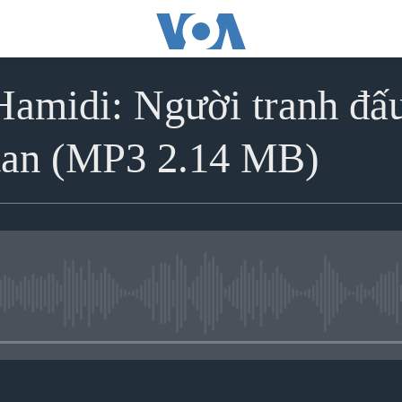
Hamidi: Người tranh đấ
tan (MP3 2.14 MB)
No media source currently avai