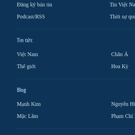
Ðăng ký bản tin
Tin Việt N
VIỆT NAM
Podcast/RSS
Thời sự qu
NGƯ DÂN VIỆT VÀ LÀN SÓNG
TRỘM HẢI SÂM
BÊN KIA QUỐC LỘ: TIẾNG VỌNG
Tin tức
TỪ NÔNG THÔN MỸ
QUAN HỆ VIỆT MỸ
Việt Nam
Châu Á
Thế giới
Hoa Kỳ
Blog
Mạnh Kim
Nguyễn H
Mặc Lâm
Phạm Chí