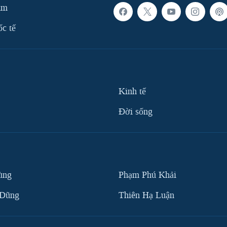
am
ốc tế
Kinh tế
Ðời sống
ùng
Phạm Phú Khải
 Dũng
Thiên Hạ Luận