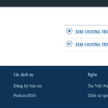
VIDEO
NGƯỜI VIỆT HẢI NGOẠI
"Tìm"
HÀNH TRÌNH BẦU CỬ 2024
NGHE
ĐỜI SỐNG
MỘT NĂM CHIẾN TRANH TẠI DẢI
KINH TẾ
GAZA
KHOA HỌC
GIẢI MÃ VÀNH ĐAI & CON ĐƯỜNG
XEM CHƯƠNG TRÌ
SỨC KHOẺ
NGÀY TỊ NẠN THẾ GIỚI
XEM CHƯƠNG TRÌ
VĂN HOÁ
TRỊNH VĨNH BÌNH - NGƯỜI HẠ 'BÊN
THẮNG CUỘC'
THỂ THAO
GROUND ZERO – XƯA VÀ NAY
GIÁO DỤC
CHI PHÍ CHIẾN TRANH
AFGHANISTAN
Các dịch vụ
Nghe
CÁC GIÁ TRỊ CỘNG HÒA Ở VIỆT
Ðăng ký bản tin
Tin Việt N
NAM
THƯỢNG ĐỈNH TRUMP-KIM TẠI
Podcast/RSS
Thời sự qu
VIỆT NAM
TRỊNH VĨNH BÌNH VS. CHÍNH PHỦ