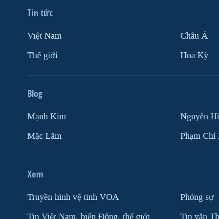
VIỆT NAM
Tin tức
NGƯ DÂN VIỆT VÀ LÀN SÓNG
Việt Nam
Châu Á
TRỘM HẢI SÂM
Thế giới
Hoa Kỳ
BÊN KIA QUỐC LỘ: TIẾNG VỌNG
TỪ NÔNG THÔN MỸ
QUAN HỆ VIỆT MỸ
Blog
Mạnh Kim
Nguyễn H
Mặc Lâm
Phạm Chí
Xem
Truyền hình vệ tinh VOA
Phóng sự
Tin Việt Nam, biển Đông, thế giới
Tin vắn Th