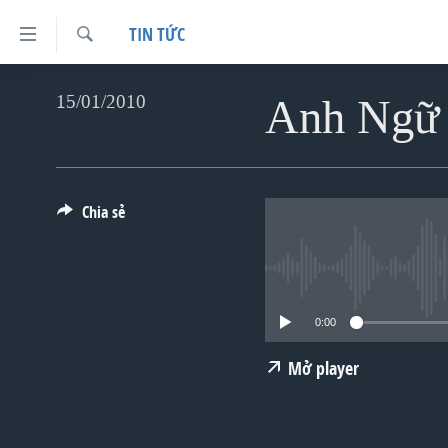
Đường
TIN TỨC
dẫn
Tìm
truy
TRANG CHỦ
Anh Ngữ 
15/01/2010
VIỆT NAM
cập
HOA KỲ
Tới
BIỂN ĐÔNG
nội
Chia sẻ
dung
THẾ GIỚI
chính
BLOG
Tới
DIỄN ĐÀN
điều
0:00
MỤC
hướng
Mở player
CHUYÊN ĐỀ
chính
TỰ DO BÁO CHÍ
Đi
HỌC TIẾNG ANH
VẠCH TRẦN TIN GIẢ
CHIẾN TRANH THƯƠNG MẠI CỦA
MỸ: QUÁ KHỨ VÀ HIỆN TẠI
tới