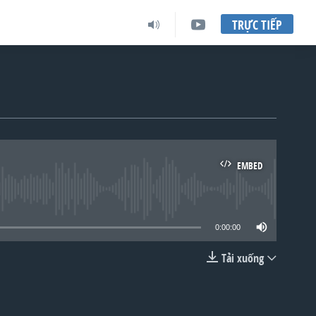
TRỰC TIẾP
EMBED
lable
0:00:00
Tải xuống
EMBED