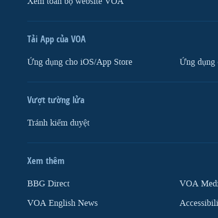
Xem toàn bộ website VOA
Tải App của VOA
Ứng dụng cho iOS/App Store
Ứng dụng 
Vượt tường lửa
Tránh kiểm duyệt
Xem thêm
MẠNG XÃ HỘI
BBG Direct
VOA Media
VOA English News
Accessibil
Ngôn ngữ khác