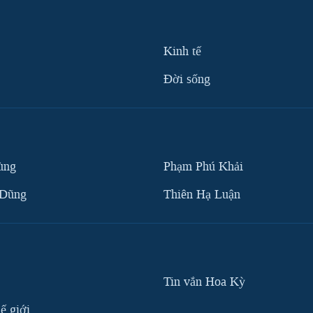
Kinh tế
Ðời sống
ùng
Phạm Phú Khải
 Dũng
Thiên Hạ Luận
Tin vắn Hoa Kỳ
ế giới