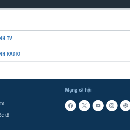
NH TV
NH RADIO
Mạng xã hội
am
ốc tế