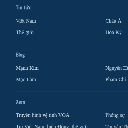
VIỆT NAM
Tin tức
NGƯ DÂN VIỆT VÀ LÀN SÓNG
Việt Nam
Châu Á
TRỘM HẢI SÂM
Thế giới
Hoa Kỳ
BÊN KIA QUỐC LỘ: TIẾNG VỌNG
TỪ NÔNG THÔN MỸ
QUAN HỆ VIỆT MỸ
Blog
Mạnh Kim
Nguyễn H
Mặc Lâm
Phạm Chí
Xem
Truyền hình vệ tinh VOA
Phóng sự
Tin Việt Nam, biển Đông, thế giới
Tin vắn Th