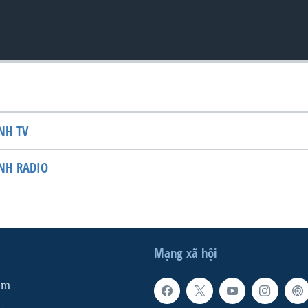
NH TV
NH RADIO
Mạng xã hội
am