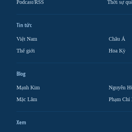
Podcast/RSS
Thời sự qu
VIỆT NAM
NGƯ DÂN VIỆT VÀ LÀN SÓNG
TRỘM HẢI SÂM
Tin tức
BÊN KIA QUỐC LỘ: TIẾNG VỌNG
Việt Nam
Châu Á
TỪ NÔNG THÔN MỸ
QUAN HỆ VIỆT MỸ
Thế giới
Hoa Kỳ
Blog
Mạnh Kim
Nguyễn H
Mặc Lâm
Phạm Chí
Xem