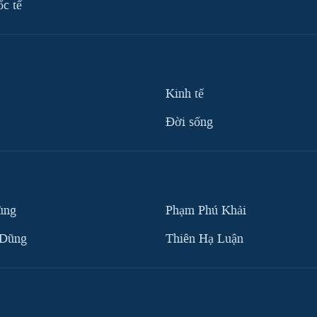
ốc tế
Kinh tế
Ðời sống
ùng
Phạm Phú Khải
 Dũng
Thiên Hạ Luận