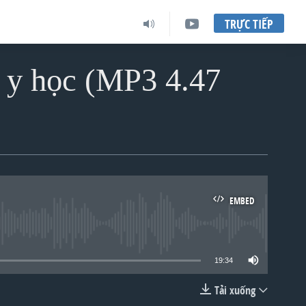
TRỰC TIẾP
 y học (MP3 4.47
EMBED
lable
19:34
Tải xuống
EMBED