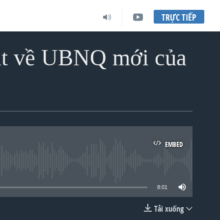
TRỰC TIẾP
dặt về UBNQ mới của
EMBED
lable
8:01
Tải xuống
EMBED