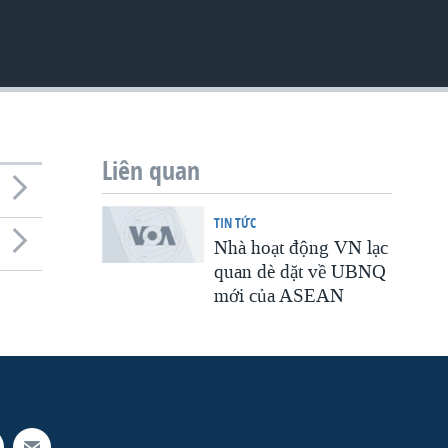
Liên quan
TIN TỨC
Nhà hoạt động VN lạc
quan dè dặt về UBNQ
mới của ASEAN