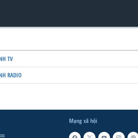
NH TV
NH RADIO
Mạng xã hội
am