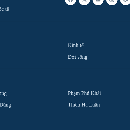
ốc tế
Kinh tế
Ðời sống
ùng
Phạm Phú Khải
 Dũng
Thiên Hạ Luận