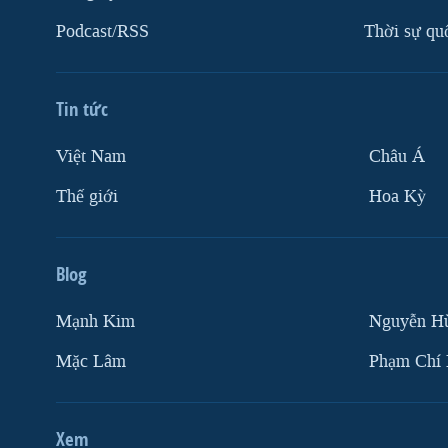
VIỆT NAM
Podcast/RSS
Thời sự qu
NGƯ DÂN VIỆT VÀ LÀN SÓNG
TRỘM HẢI SÂM
Tin tức
BÊN KIA QUỐC LỘ: TIẾNG VỌNG
TỪ NÔNG THÔN MỸ
Việt Nam
Châu Á
QUAN HỆ VIỆT MỸ
Thế giới
Hoa Kỳ
Blog
Mạnh Kim
Nguyễn H
Mặc Lâm
Phạm Chí
Xem