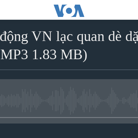
 động VN lạc quan dè 
MP3 1.83 MB)
No media source currently avai