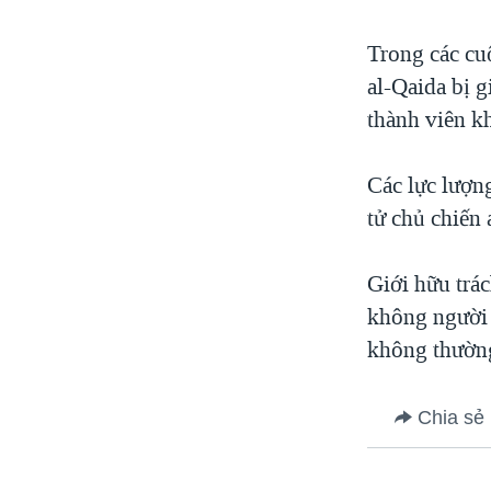
Trong các cu
al-Qaida bị g
thành viên k
Các lực lượn
tử chủ chiến 
Giới hữu trá
không người 
không thường
Chia sẻ