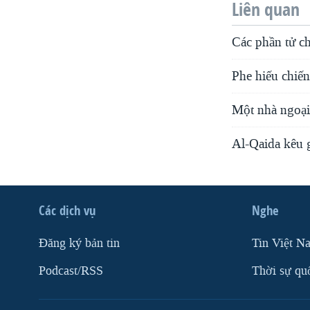
Liên quan
Các phần tử ch
Phe hiếu chiến
Một nhà ngoại
Al-Qaida kêu g
Các dịch vụ
Nghe
Ðăng ký bản tin
Tin Việt N
Podcast/RSS
Thời sự qu