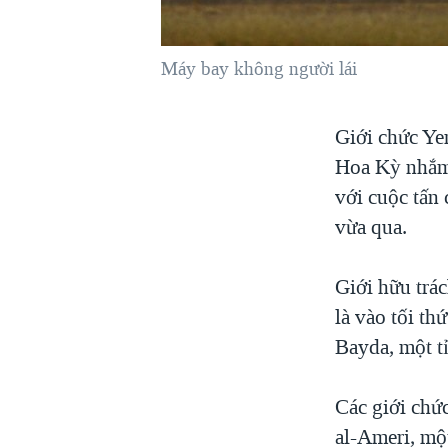
VIỆT NAM
NGƯ DÂN VIỆT VÀ LÀN SÓNG
Máy bay không người lái
TRỘM HẢI SÂM
BÊN KIA QUỐC LỘ: TIẾNG VỌNG
Giới chức Ye
TỪ NÔNG THÔN MỸ
Hoa Kỳ nhắm 
QUAN HỆ VIỆT MỸ
với cuộc tấn 
vừa qua.
Giới hữu trá
là vào tối th
Bayda, một t
Các giới chứ
al-Ameri, một