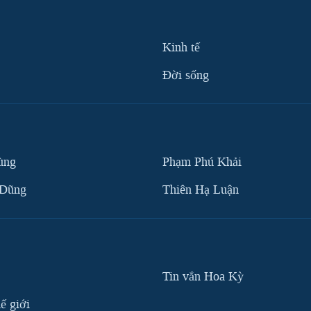
Kinh tế
Ðời sống
ùng
Phạm Phú Khải
 Dũng
Thiên Hạ Luận
Tin vắn Hoa Kỳ
ế giới