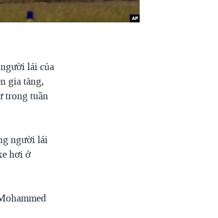
người lái của
 gia tăng,
ư trong tuần
ng người lái
xe hơi ở
eh Mohammed