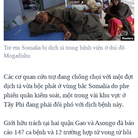
TẠI
VIDEO
"Tìm"
NGƯỜI VIỆT HẢI NGOẠI
HÀNH TRÌNH BẦU CỬ 2024
NGHE
ĐỜI SỐNG
MỘT NĂM CHIẾN TRANH TẠI DẢI GAZA
KINH TẾ
MẠNG XÃ HỘI
GIẢI MÃ VÀNH ĐAI & CON ĐƯỜNG
KHOA HỌC
NGÀY TỊ NẠN THẾ GIỚI
Trẻ em Somalia bị dịch tả trong bệnh viện ở thủ đô
SỨC KHOẺ
Mogadishu
TRỊNH VĨNH BÌNH - NGƯỜI HẠ 'BÊN THẮNG CUỘC'
Ngôn ngữ khác
VĂN HOÁ
GROUND ZERO – XƯA VÀ NAY
THỂ THAO
Các cơ quan cứu trợ đang chống chọi với một đợt
CHI PHÍ CHIẾN TRANH AFGHANISTAN
GIÁO DỤC
dịch tả vừa bộc phát ở vùng bắc Somalia do phe
CÁC GIÁ TRỊ CỘNG HÒA Ở VIỆT NAM
phiến quân kiểm soát, một trong vài khu vực ở
THƯỢNG ĐỈNH TRUMP-KIM TẠI VIỆT NAM
Tây Phi đang phải đối phó với dịch bệnh này.
TRỊNH VĨNH BÌNH VS. CHÍNH PHỦ VIỆT NAM
Giới hữu trách tại hai quận Gao và Asongo đã báo
NGƯ DÂN VIỆT VÀ LÀN SÓNG TRỘM HẢI SÂM
cáo 147 ca bệnh và 12 trường hợp tử vong từ hồi
BÊN KIA QUỐC LỘ: TIẾNG VỌNG TỪ NÔNG THÔN MỸ