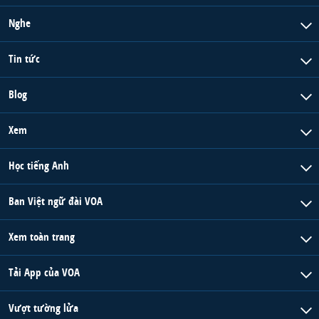
Nghe
Tin tức
Blog
Xem
Học tiếng Anh
Ban Việt ngữ đài VOA
Xem toàn trang
Tải App của VOA
Vượt tường lửa