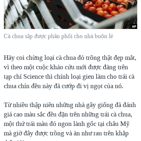
TẠI
VIDEO
"Tìm"
NGƯỜI VIỆT HẢI NGOẠI
HÀNH TRÌNH BẦU CỬ 2024
NGHE
ĐỜI SỐNG
MỘT NĂM CHIẾN TRANH TẠI DẢI GAZA
KINH TẾ
MẠNG XÃ HỘI
Cà chua sắp được phân phối cho nhà buôn lẻ
GIẢI MÃ VÀNH ĐAI & CON ĐƯỜNG
KHOA HỌC
NGÀY TỊ NẠN THẾ GIỚI
SỨC KHOẺ
Hãy coi chừng loại cà chua đỏ trông thật đẹp mắt,
TRỊNH VĨNH BÌNH - NGƯỜI HẠ 'BÊN THẮNG CUỘC'
Ngôn ngữ khác
VĂN HOÁ
vì theo một cuộc khảo cứu mới được đăng trên
GROUND ZERO – XƯA VÀ NAY
THỂ THAO
tạp chí Science thì chính loại gien làm cho trái cà
CHI PHÍ CHIẾN TRANH AFGHANISTAN
chua chín đều này đã cướp đi vị ngọt của nó.
GIÁO DỤC
CÁC GIÁ TRỊ CỘNG HÒA Ở VIỆT NAM
Từ nhiều thập niên những nhà gây giống đã đánh
THƯỢNG ĐỈNH TRUMP-KIM TẠI VIỆT NAM
giá cao màu sắc đều đặn trên những trái cà chua,
TRỊNH VĨNH BÌNH VS. CHÍNH PHỦ VIỆT NAM
một thứ trái màu đỏ ngon lành gốc tại châu Mỹ
NGƯ DÂN VIỆT VÀ LÀN SÓNG TRỘM HẢI SÂM
mà giờ đây được trồng và ăn như rau trên khắp
BÊN KIA QUỐC LỘ: TIẾNG VỌNG TỪ NÔNG THÔN MỸ