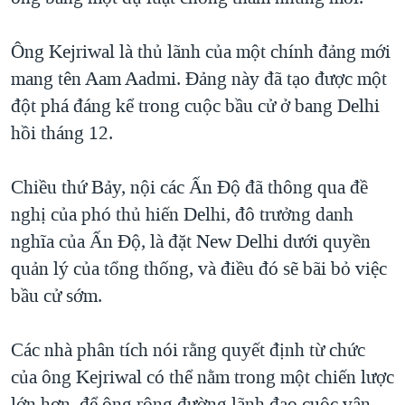
QUAN HỆ VIỆT MỸ
Ông Kejriwal là thủ lãnh của một chính đảng mới
mang tên Aam Aadmi. Ðảng này đã tạo được một
đột phá đáng kể trong cuộc bầu cử ở bang Delhi
hồi tháng 12.
Chiều thứ Bảy, nội các Ấn Ðộ đã thông qua đề
nghị của phó thủ hiến Delhi, đô trưởng danh
nghĩa của Ấn Ðộ, là đặt New Delhi dưới quyền
quản lý của tổng thống, và điều đó sẽ bãi bỏ việc
bầu cử sớm.
Các nhà phân tích nói rằng quyết định từ chức
của ông Kejriwal có thể nằm trong một chiến lược
lớn hơn, để ông rộng đường lãnh đạo cuộc vận