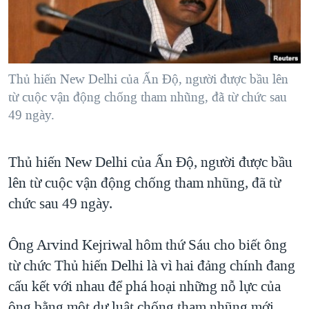
TẠI
VIDEO
"Tìm"
NGƯỜI VIỆT HẢI NGOẠI
HÀNH TRÌNH BẦU CỬ 2024
NGHE
ĐỜI SỐNG
MỘT NĂM CHIẾN TRANH TẠI DẢI GAZA
KINH TẾ
MẠNG XÃ HỘI
Thủ hiến New Delhi của Ấn Ðộ, người được bầu lên
GIẢI MÃ VÀNH ĐAI & CON ĐƯỜNG
KHOA HỌC
từ cuộc vận động chống tham nhũng, đã từ chức sau
NGÀY TỊ NẠN THẾ GIỚI
49 ngày.
SỨC KHOẺ
TRỊNH VĨNH BÌNH - NGƯỜI HẠ 'BÊN THẮNG CUỘC'
Ngôn ngữ khác
VĂN HOÁ
GROUND ZERO – XƯA VÀ NAY
Thủ hiến New Delhi của Ấn Ðộ, người được bầu
THỂ THAO
CHI PHÍ CHIẾN TRANH AFGHANISTAN
lên từ cuộc vận động chống tham nhũng, đã từ
GIÁO DỤC
chức sau 49 ngày.
CÁC GIÁ TRỊ CỘNG HÒA Ở VIỆT NAM
THƯỢNG ĐỈNH TRUMP-KIM TẠI VIỆT NAM
Ông Arvind Kejriwal hôm thứ Sáu cho biết ông
TRỊNH VĨNH BÌNH VS. CHÍNH PHỦ VIỆT NAM
từ chức Thủ hiến Delhi là vì hai đảng chính đang
NGƯ DÂN VIỆT VÀ LÀN SÓNG TRỘM HẢI SÂM
cấu kết với nhau để phá hoại những nỗ lực của
BÊN KIA QUỐC LỘ: TIẾNG VỌNG TỪ NÔNG THÔN MỸ
ông bằng một dự luật chống tham nhũng mới.