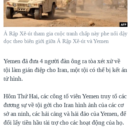
TẠI
VIDEO
"Tìm"
NGƯỜI VIỆT HẢI NGOẠI
HÀNH TRÌNH BẦU CỬ 2024
NGHE
ĐỜI SỐNG
MỘT NĂM CHIẾN TRANH TẠI DẢI GAZA
KINH TẾ
MẠNG XÃ HỘI
Ả Rập Xê-út tham gia cuộc tranh chấp này phe nổi dậy
GIẢI MÃ VÀNH ĐAI & CON ĐƯỜNG
KHOA HỌC
dọc theo biên giới giữa Ả Rập Xê-út và Yemen
NGÀY TỊ NẠN THẾ GIỚI
SỨC KHOẺ
TRỊNH VĨNH BÌNH - NGƯỜI HẠ 'BÊN THẮNG CUỘC'
Ngôn ngữ khác
VĂN HOÁ
Yemen đã đưa 4 người đàn ông ra tòa xét xử về
GROUND ZERO – XƯA VÀ NAY
tội làm gián điệp cho Iran, một tội có thể bị kết án
THỂ THAO
CHI PHÍ CHIẾN TRANH AFGHANISTAN
tử hình.
GIÁO DỤC
CÁC GIÁ TRỊ CỘNG HÒA Ở VIỆT NAM
Hôm Thứ Hai, các công tố viên Yemen truy tố các
THƯỢNG ĐỈNH TRUMP-KIM TẠI VIỆT NAM
đương sự về tội gởi cho Iran hình ảnh của các cơ
TRỊNH VĨNH BÌNH VS. CHÍNH PHỦ VIỆT NAM
sở an ninh, các hải cảng và hải đảo của Yemen, để
NGƯ DÂN VIỆT VÀ LÀN SÓNG TRỘM HẢI SÂM
đổi lấy tiền hầu tài trợ cho các hoạt động của họ.
BÊN KIA QUỐC LỘ: TIẾNG VỌNG TỪ NÔNG THÔN MỸ