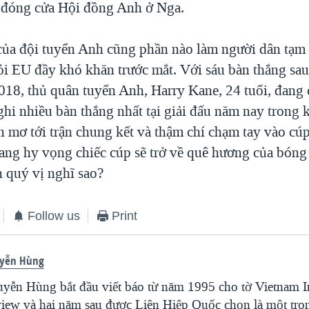
 đóng cửa Hội đồng Anh ở Nga.
ủa đội tuyển Anh cũng phần nào làm người dân tạm 
hỏi EU đầy khó khăn trước mắt. Với sáu bàn thắng sau
18, thủ quân tuyển Anh, Harry Kane, 24 tuổi, đang c
hi nhiều bàn thắng nhất tại giải đấu năm nay trong 
 mơ tới trận chung kết và thậm chí chạm tay vào cú
ng hy vọng chiếc cúp sẽ trở về quê hương của bóng
 quý vị nghĩ sao?
Follow us
Print
yễn Hùng
yễn Hùng bắt đầu viết báo từ năm 1995 cho tờ Vietnam I
iew và hai năm sau được Liên Hiệp Quốc chọn là một tro