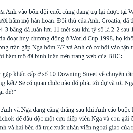
ưa Anh vào bốn đội cuối cùng đang trụ lại được tại 
ười hâm mộ hân hoan. Đối thủ của Anh, Croatia, đã t
-3 bằng đá luân lưu 11 mét sau khi tỷ số là 2-2 sau 
ia đoạt huy chương đồng ở World Cup 1998, họ khô
ong trận gặp Nga hôm 7/7 và Anh có cơ hội vào tận 
ời hâm mộ đã bình luận trên trang web của BBC:
c gặp khẩn cấp ở số 10 Downing Street về chuyện cầ
g kết? Sẽ có quan chức nào đó phải tới dự và tới Ng
ại đế!”
 Anh và Nga đang căng thẳng sau khi Anh cáo buộc
ichok để đầu độc một cựu điệp viên Nga và con gái ô
nh và hai bên đã trục xuất nhân viên ngoại giao của