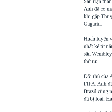
Sau trận thắ
Anh đã có mà
khi gặp Thuỵ
Gagarin.
Huấn luyện v
nhất kể từ n
sân Wembley 
thứ tư.
Đối thủ của 
FIFA. Anh đứ
Brazil cũng 
đã bị loại. H