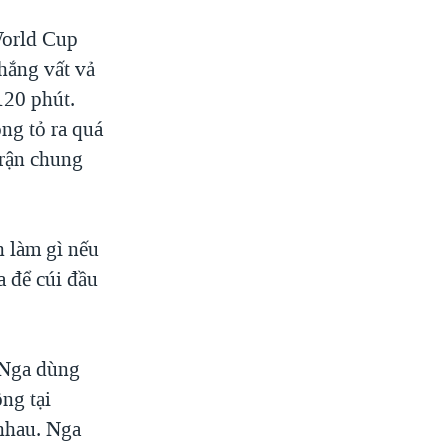
World Cup
hắng vất vả
120 phút.
ng tỏ ra quá
trận chung
n làm gì nếu
a để cúi đầu
 Nga dùng
ng tại
 nhau. Nga