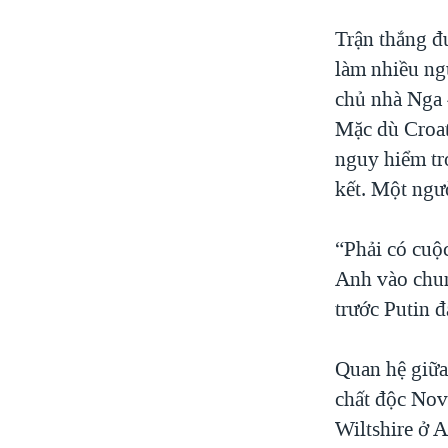
Trận thắng đ
làm nhiều ng
chủ nhà Nga 4
Mặc dù Croat
nguy hiểm tr
kết. Một ngư
“Phải có cuộ
Anh vào chun
trước Putin đ
Quan hệ giữa
chất độc Nov
Wiltshire ở A