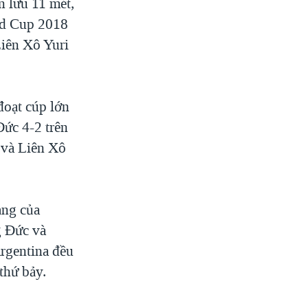
n lưu 11 mét,
rld Cup 2018
Liên Xô Yuri
đoạt cúp lớn
Đức 4-2 trên
 và Liên Xô
ạng của
g Đức và
Argentina đều
 thứ bảy.