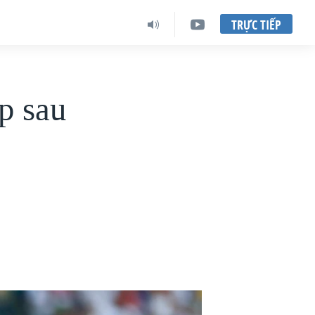
TRỰC TIẾP
p sau