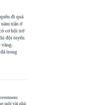
quên đi quá
 năm trận ở
ó cơ hội trở
khi đội tuyển
p vàng.
 đá trong
nvestment
ng một vài nhà