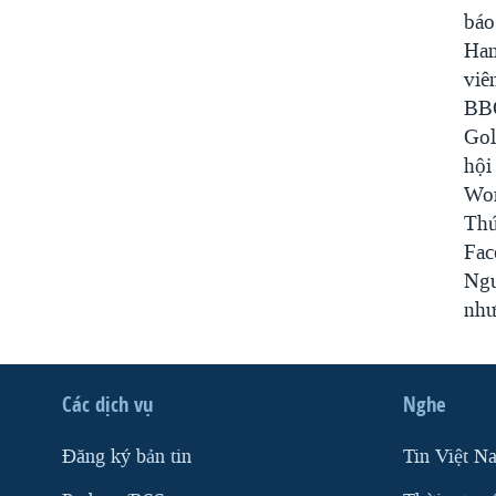
báo
Ham
viê
BBC
Gol
hội
Wor
Thứ
Fac
Ngu
như
Các dịch vụ
Nghe
Ðăng ký bản tin
Tin Việt N