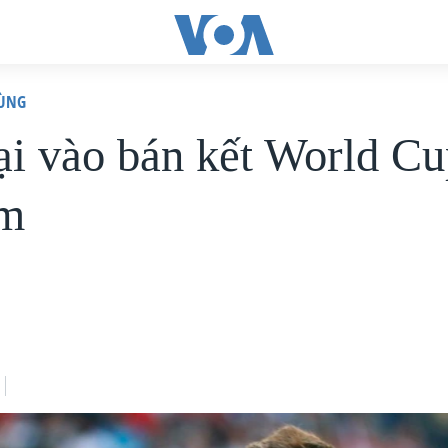
HÙNG
ại vào bán kết World Cu
ăm