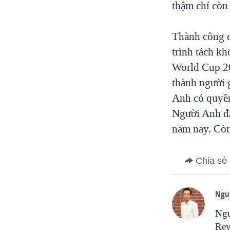
thậm chí còn
Thành công c
trình tách k
World Cup 20
thành người g
Anh có quyền
Người Anh đa
năm nay. Còn
Chia sẻ
Ngu
Ngu
Rev