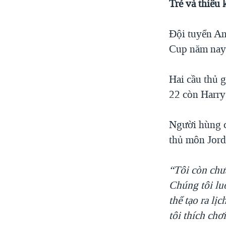
Trẻ và thiếu
Đội tuyển An
Cup năm nay v
Hai cầu thủ 
22 còn Harry
Người hùng c
thủ môn Jord
“Tôi còn chưa
Chúng tôi luô
thể tạo ra l
tôi thích chơ