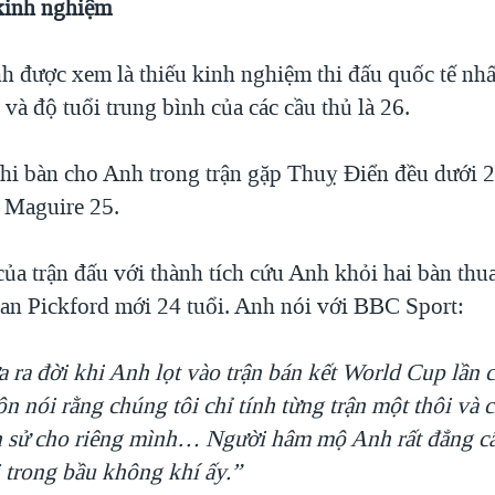
 kinh nghiệm
h được xem là thiếu kinh nghiệm thi đấu quốc tế nhấ
à độ tuổi trung bình của các cầu thủ là 26.
ghi bàn cho Anh trong trận gặp Thuỵ Điển đều dưới 2
 Maguire 25.
ủa trận đấu với thành tích cứu Anh khỏi hai bàn thua
an Pickford mới 24 tuổi. Anh nói với BBC Sport:
 ra đời khi Anh lọt vào trận bán kết World Cup lần 
n nói rằng chúng tôi chỉ tính từng trận một thôi và 
ịch sử cho riêng mình… Người hâm mộ Anh rất đẳng c
i trong bầu không khí ấy.”