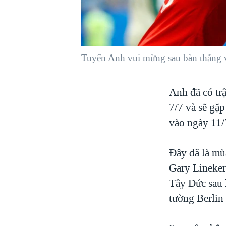
VIỆT NAM
NGƯ DÂN VIỆT VÀ LÀN SÓNG
TRỘM HẢI SÂM
Tuyển Anh vui mừng sau bàn thắng 
BÊN KIA QUỐC LỘ: TIẾNG VỌNG
TỪ NÔNG THÔN MỸ
QUAN HỆ VIỆT MỸ
Anh đã có tr
7/7 và sẽ gặp
vào ngày 11/
Đây đã là mù
Gary Lineker
Tây Đức sau l
tường Berlin