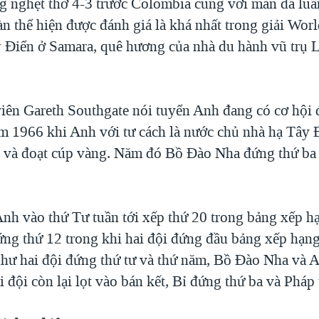
ng nghẹt thở 4-3 trước Colombia cũng với màn đá luâ
n thể hiện được đánh giá là khá nhất trong giải Wo
 Điển ở Samara, quê hương của nhà du hành vũ trụ 
iên Gareth Southgate nói tuyển Anh đang có cơ hội 
ăm 1966 khi Anh với tư cách là nước chủ nhà hạ Tây 
và đoạt cúp vàng. Năm đó Bồ Đào Nha đứng thứ ba
Anh vào thứ Tư tuần tới xếp thứ 20 trong bảng xếp h
ng thứ 12 trong khi hai đội đứng đầu bảng xếp hạn
như hai đội đứng thứ tư và thứ năm, Bồ Đào Nha và 
ai đội còn lại lọt vào bán kết, Bỉ đứng thứ ba và Pháp