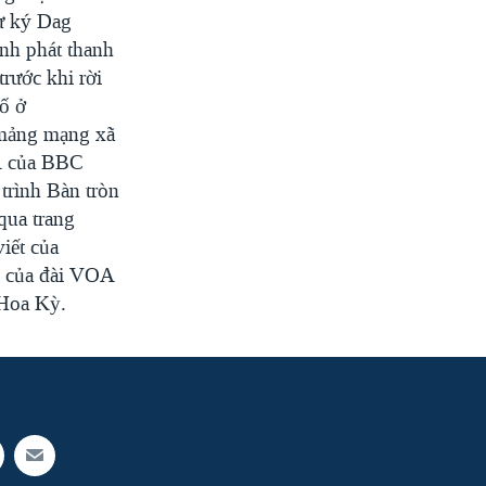
ư ký Dag
nh phát thanh
rước khi rời
ố ở
 mảng mạng xã
Á của BBC
trình Bàn tròn
qua trang
viết của
ý của đài VOA
 Hoa Kỳ.