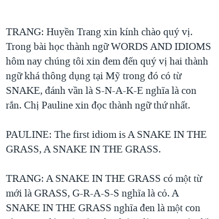
TẠI
VIDEO
"Tìm"
NGƯỜI VIỆT HẢI NGOẠI
HÀNH TRÌNH BẦU CỬ 2024
NGHE
ĐỜI SỐNG
TRANG: Huyền Trang xin kính chào quý vị.
MỘT NĂM CHIẾN TRANH TẠI DẢI GAZA
Trong bài học thành ngữ WORDS AND IDIOMS
KINH TẾ
MẠNG XÃ HỘI
GIẢI MÃ VÀNH ĐAI & CON ĐƯỜNG
hôm nay chúng tôi xin đem đến quý vị hai thành
KHOA HỌC
ngữ khá thông dụng tại Mỹ trong đó có từ
NGÀY TỊ NẠN THẾ GIỚI
SỨC KHOẺ
SNAKE, đánh vần là S-N-A-K-E nghĩa là con
TRỊNH VĨNH BÌNH - NGƯỜI HẠ 'BÊN THẮNG CUỘC'
Ngôn ngữ khác
VĂN HOÁ
rắn. Chị Pauline xin đọc thành ngữ thứ nhất.
GROUND ZERO – XƯA VÀ NAY
THỂ THAO
CHI PHÍ CHIẾN TRANH AFGHANISTAN
PAULINE: The first idiom is A SNAKE IN THE
GIÁO DỤC
CÁC GIÁ TRỊ CỘNG HÒA Ở VIỆT NAM
GRASS, A SNAKE IN THE GRASS.
THƯỢNG ĐỈNH TRUMP-KIM TẠI VIỆT NAM
TRANG: A SNAKE IN THE GRASS có một từ
TRỊNH VĨNH BÌNH VS. CHÍNH PHỦ VIỆT NAM
mới là GRASS, G-R-A-S-S nghĩa là cỏ. A
NGƯ DÂN VIỆT VÀ LÀN SÓNG TRỘM HẢI SÂM
SNAKE IN THE GRASS nghĩa đen là một con
BÊN KIA QUỐC LỘ: TIẾNG VỌNG TỪ NÔNG THÔN MỸ