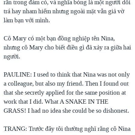
rắn trong đám cỏ, và nghĩa bóng là một người dối
QUAN HỆ VIỆT MỸ
trá hay nham hiểm nhưng ngoài mặt vẫn giả vờ
làm bạn với mình.
Cô Mary có một bạn đồng nghiệp tên Nina,
nhưng cô Mary cho biết điều gì đã xảy ra giữa hai
người.
PAULINE: I used to think that Nina was not only
a colleague, but also my friend. Then I found out
that she secretly applied for the same position at
work that I did. What A SNAKE IN THE
GRASS! I had no idea she could be so dishonest.
TRANG: Trước đây tôi thường nghĩ rằng cô Nina