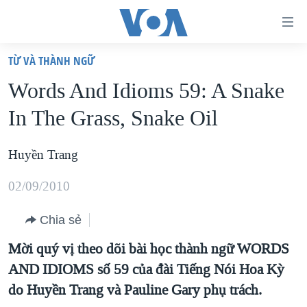
Đường
dẫn
TỪ VÀ THÀNH NGỮ
truy
TRANG CHỦ
Words And Idioms 59: A Snake
cập
VIỆT NAM
In The Grass, Snake Oil
Tới
HOA KỲ
nội
BIỂN ĐÔNG
Huyền Trang
dung
THẾ GIỚI
chính
02/09/2010
BLOG
Tới
điều
Chia sẻ
DIỄN ĐÀN
hướng
MỤC
Mời quý vị theo dõi bài học thành ngữ WORDS
chính
AND IDIOMS số 59 của đài Tiếng Nói Hoa Kỳ
CHUYÊN ĐỀ
TỰ DO BÁO CHÍ
Đi
do Huyền Trang và Pauline Gary phụ trách.
HỌC TIẾNG ANH
VẠCH TRẦN TIN GIẢ
CHIẾN TRANH THƯƠNG MẠI CỦA MỸ: QUÁ KHỨ VÀ HIỆN
tới