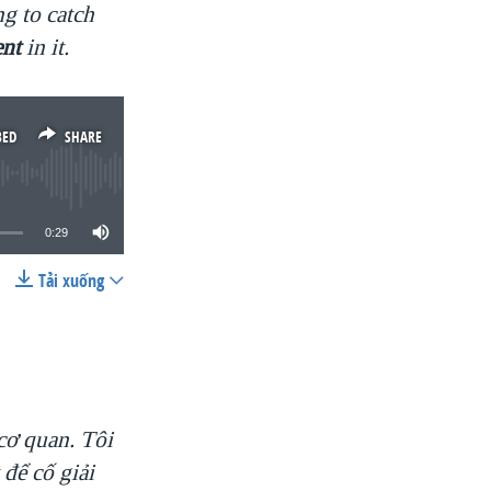
ng to catch
ent
in it.
BED
SHARE
0:29
Tải xuống
SHARE
 cơ quan. Tôi
để cố giải