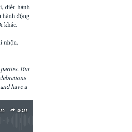
i, diễu hành
là hành động
i khác.
i nhộn,
parties. But
elebrations
 and have a
BED
SHARE