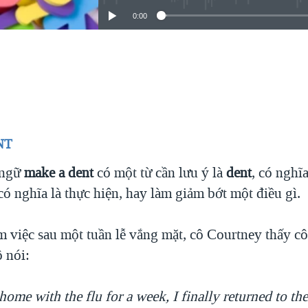
0:00
EMBED
NT
 ngữ
make a dent
có một từ cần lưu ý là
dent
, có nghĩa
ó nghĩa là thực hiện, hay làm giảm bớt một điều gì.
àm việc sau một tuần lễ vắng mặt, cô Courtney thấy cô
 nói:
home with the flu for a week, I finally returned to the 