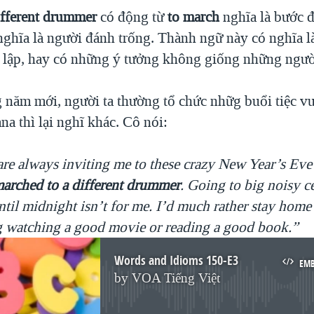
different drummer
có động từ
to march
nghĩa là bước đ
ghĩa là người đánh trống. Thành ngữ này có nghĩa 
 lập, hay có những ý tưởng không giống những ngườ
năm mới, người ta thường tổ chức nhữg buổi tiệc vu
a thì lại nghĩ khác. Cô nói:
re always inviting me to these crazy New Year’s Eve 
arched to a different drummer
. Going to big noisy c
until midnight isn’t for me. I’d much rather stay home
g watching a good movie or reading a good book.
”
Words and Idioms 150-E3
EM
by
VOA Tiếng Việt
No media source currently available