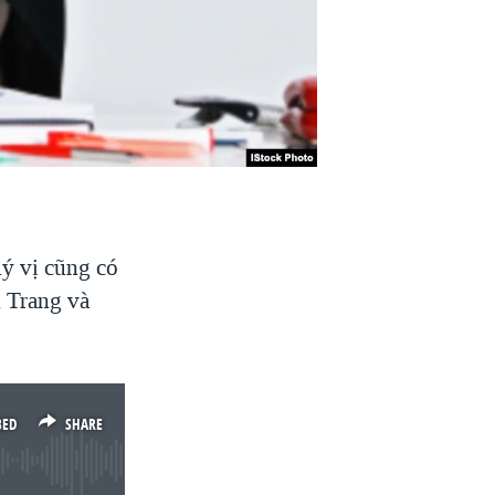
uý vị cũng có
n Trang và
BED
SHARE