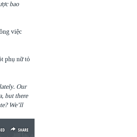
được bao
ông việc
ột phụ nữ tỏ
ately. Our
, but there
te? We’ll
BED
SHARE