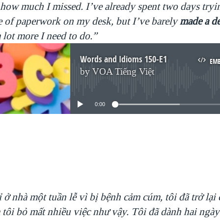
 how much I missed. I’ve already spent two days tryi
le of paperwork on my desk, but I’ve barely
made a d
a lot more I need to do.”
Words and Idioms 150-E1
EM
by
VOA Tiếng Việt
No media source currently available
0:00
EMBED
 ở nhà một tuần lễ vì bị bệnh cảm cúm, tôi đã trở lại
tôi bỏ mất nhiều việc như vậy. Tôi đã dành hai ngày 