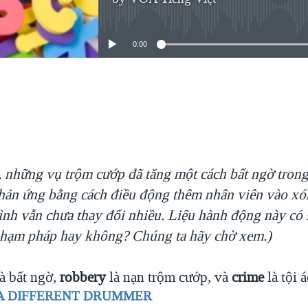
No media source currently available
0:00
EMBED
, những vụ trộm cướp đã tăng một cách bất ngờ trong
phản ứng bằng cách điều động thêm nhân viên vào xó
ình vẫn chưa thay đổi nhiều. Liệu hành động này có 
hạm pháp hay không? Chúng ta hãy chờ xem.)
à bất ngờ,
robbery
là nạn trộm cướp, và
crime
là tội á
A DIFFERENT DRUMMER