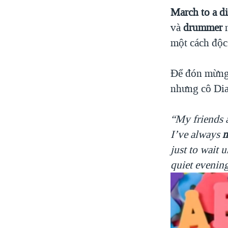
M
arch to a 
và
drummer
n
một cách độc
Để đón mừng 
nhưng cô Dian
“
My friends a
I’ve always
m
just to wait 
quiet evenin