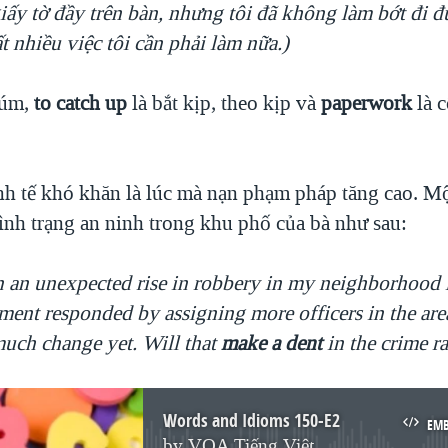
iấy tờ đầy trên bàn, nhưng tôi đã không làm bớt đi 
t nhiều việc tôi cần phải làm nữa.)
cúm,
to catch up
là bắt kịp, theo kịp và
paperwork
là c
nh tế khó khăn là lúc mà nạn phạm pháp tăng cao. M
tình trạng an ninh trong khu phố của bà như sau:
n an unexpected rise in robbery in my neighborhood l
ment responded by assigning more officers in the area
much change yet. Will that
make a dent
in the crime ra
Words and Idioms 150-E2
EM
by
VOA Tiếng Việt