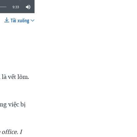
9:33
Tải xuống
SHARE
 là vết lõm.
ng việc bị
office. I