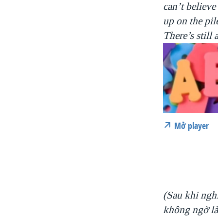
can’t believe
up on the pi
There’s still 
Mở player
(Sau khi nghỉ
không ngờ là 