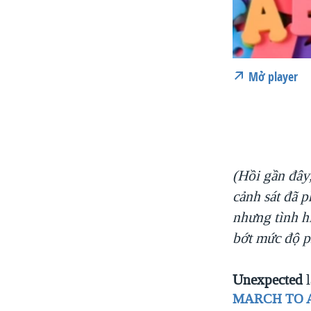
Mở player
(Hồi gần đây
cảnh sát đã 
nhưng tình h
bớt mức độ p
Unexpected
l
MARCH TO 