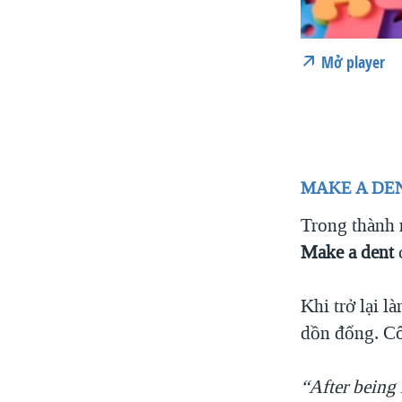
Mở player
MAKE A DE
Trong thành
Make a dent
c
Khi trở lại l
dồn đống. Cô
“After being 