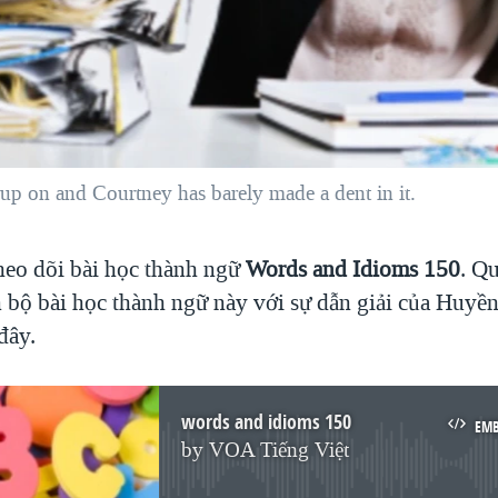
up on and Courtney has barely made a dent in it.
heo dõi bài học thành ngữ
Words and Idioms 150
. Q
n bộ bài học thành ngữ này với sự dẫn giải của Huyề
đây.
words and idioms 150
EM
by
VOA Tiếng Việt
No media source currently available