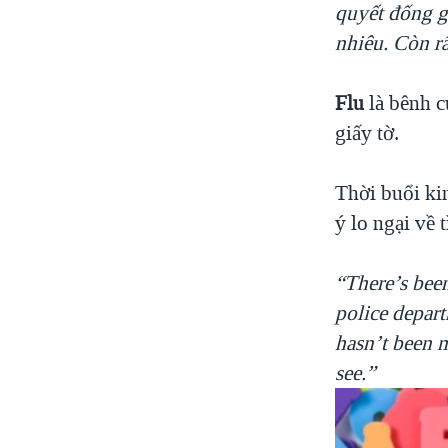
quyết đống g
nhiêu. Còn rấ
Flu
là bênh 
giấy tờ.
Thời buổi ki
ý lo ngại về 
“There’s bee
police depart
hasn’t been 
see.
”