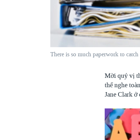
VIỆT NAM
NGƯ DÂN VIỆT VÀ LÀN SÓNG
TRỘM HẢI SÂM
BÊN KIA QUỐC LỘ: TIẾNG VỌNG
TỪ NÔNG THÔN MỸ
QUAN HỆ VIỆT MỸ
There is so much paperwork to catch 
Mời quý vị t
thể nghe toà
Jane Clark ở 