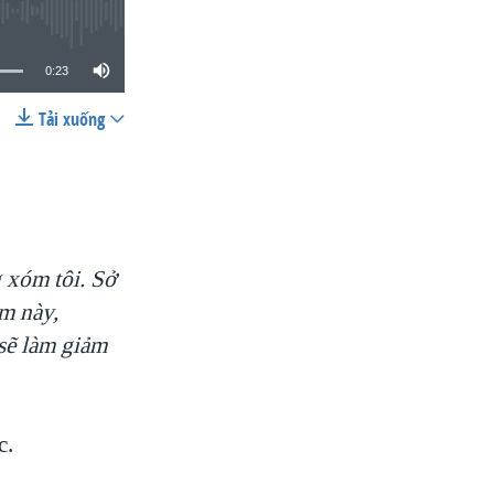
0:23
Tải xuống
SHARE
 xóm tôi. Sở
m này,
sẽ làm giảm
c.