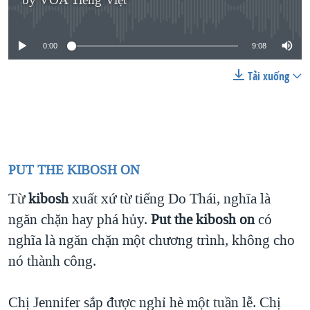
by
VOA Tiếng Việt
No media source currently available
QUAN HỆ VIỆT MỸ
0:00
9:08
Tải xuống
PUT THE KIBOSH ON
Từ
kibosh
xuất xứ từ tiếng Do Thái, nghĩa là
ngăn chặn hay phá hủy.
Put the kibosh on
có
nghĩa là ngăn chặn một chương trình, không cho
nó thành công.
Chị Jennifer sắp được nghỉ hè một tuần lễ. Chị