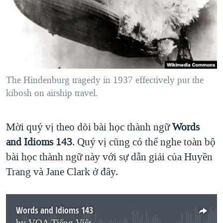
TẠI
VIDEO
"Tìm"
NGƯỜI VIỆT HẢI NGOẠI
HÀNH TRÌNH BẦU CỬ 2024
NGHE
ĐỜI SỐNG
MỘT NĂM CHIẾN TRANH TẠI DẢI GAZA
KINH TẾ
MẠNG XÃ HỘI
GIẢI MÃ VÀNH ĐAI & CON ĐƯỜNG
KHOA HỌC
NGÀY TỊ NẠN THẾ GIỚI
The Hindenburg tragedy in 1937 effectively put the
SỨC KHOẺ
kibosh on airship travel.
TRỊNH VĨNH BÌNH - NGƯỜI HẠ 'BÊN THẮNG CUỘC'
Ngôn ngữ khác
VĂN HOÁ
GROUND ZERO – XƯA VÀ NAY
THỂ THAO
Mời quý vị theo dõi bài học thành ngữ
Words
CHI PHÍ CHIẾN TRANH AFGHANISTAN
GIÁO DỤC
and Idioms 1
43
. Quý vị cũng có thể nghe toàn bộ
CÁC GIÁ TRỊ CỘNG HÒA Ở VIỆT NAM
bài học thành ngữ này với sự dẫn giải của Huyền
THƯỢNG ĐỈNH TRUMP-KIM TẠI VIỆT NAM
Trang và Jane Clark ở đây.
TRỊNH VĨNH BÌNH VS. CHÍNH PHỦ VIỆT NAM
NGƯ DÂN VIỆT VÀ LÀN SÓNG TRỘM HẢI SÂM
Words and Idioms 143
BÊN KIA QUỐC LỘ: TIẾNG VỌNG TỪ NÔNG THÔN MỸ