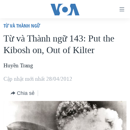
Đường
dẫn
TỪ VÀ THÀNH NGỮ
truy
TRANG CHỦ
Từ và Thành ngữ 143: Put the
cập
VIỆT NAM
Kibosh on, Out of Kilter
Tới
HOA KỲ
nội
BIỂN ĐÔNG
Huyền Trang
dung
THẾ GIỚI
chính
Cập nhật mới nhất 28/04/2012
BLOG
Tới
điều
Chia sẻ
DIỄN ĐÀN
hướng
MỤC
chính
CHUYÊN ĐỀ
TỰ DO BÁO CHÍ
Đi
HỌC TIẾNG ANH
VẠCH TRẦN TIN GIẢ
CHIẾN TRANH THƯƠNG MẠI CỦA MỸ: QUÁ KHỨ VÀ HIỆN
tới