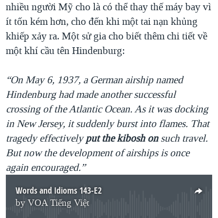
nhiều người Mỹ cho là có thể thay thế máy bay vì
ít tốn kém hơn, cho đến khi một tai nạn khủng
khiếp xảy ra. Một sử gia cho biết thêm chi tiết về
một khí cầu tên Hindenburg:
“On May 6, 1937, a German airship named
Hindenburg had made another successful
crossing of the Atlantic Ocean. As it was docking
in New Jersey, it suddenly burst into flames. That
tragedy effectively
put the kibosh on
such travel.
But now the development of airships is once
again encouraged.”
Words and Idioms 143-E2
by
VOA Tiếng Việt
No media source currently available