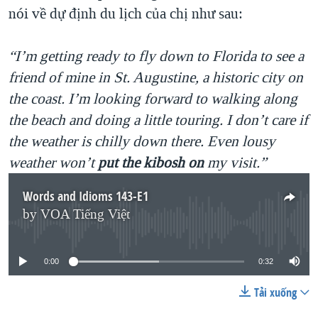
nói về dự định du lịch của chị như sau:
“I’m getting ready to fly down to Florida to see a
friend of mine in St. Augustine, a historic city on
the coast. I’m looking forward to walking along
the beach and doing a little touring. I don’t care if
the weather is chilly down there. Even lousy
weather won’t
put the kibosh on
my visit.”
Words and Idioms 143-E1
by
VOA Tiếng Việt
No media source currently available
0:00
0:32
Tải xuống