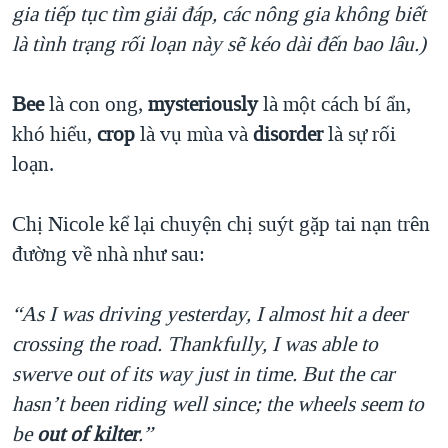
gia tiếp tục tìm giải đáp, các nông gia không biết
là tình trạng rối loạn này sẽ kéo dài đến bao lâu.)
Bee
là con ong,
mysteriously
là một cách bí ẩn,
khó hiểu,
crop
là vụ mùa và
disorder
là sự rối
loạn.
Chị Nicole kể lại chuyện chị suýt gặp tai nạn trên
đường về nhà như sau:
“As I was driving yesterday, I almost hit a deer
crossing the road. Thankfully, I was able to
swerve out of its way just in time. But the car
hasn’t been riding well since; the wheels seem to
be
out of kilter
.”