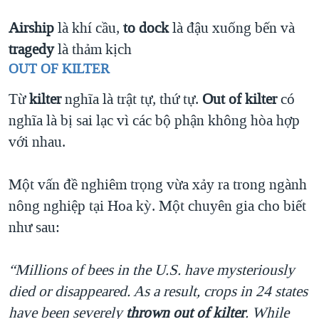
Airship
là khí cầu,
to dock
là đậu xuống bến và
tragedy
là thảm kịch
OUT OF KILTER
Từ
kilter
nghĩa là trật tự, thứ tự.
Out of kilter
có
nghĩa là bị sai lạc vì các bộ phận không hòa hợp
với nhau.
Một vấn đề nghiêm trọng vừa xảy ra trong ngành
nông nghiệp tại Hoa kỳ. Một chuyên gia cho biết
như sau:
“Millions of bees in the U.S. have mysteriously
died or disappeared. As a result, crops in 24 states
have been severely
thrown out of kilter
. While