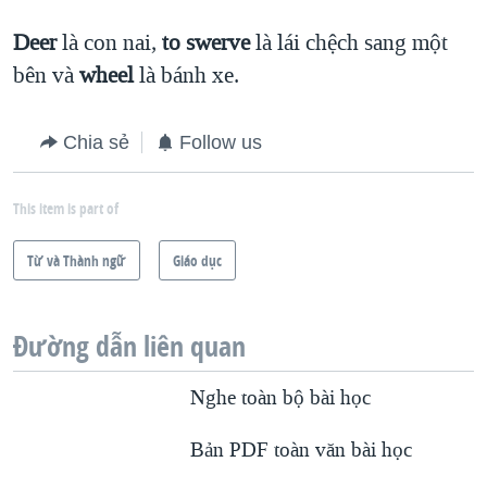
Deer
là con nai,
to swerve
là lái chệch sang một
bên và
wheel
là bánh xe.
Chia sẻ
Follow us
This item is part of
Từ và Thành ngữ
Giáo dục
Đường dẫn liên quan
Nghe toàn bộ bài học
Bản PDF toàn văn bài học