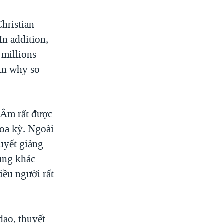
hristian
 In addition,
 millions
in why so
Âm rất được
Hoa kỳ. Ngoài
uyết giảng
úng khác
ều người rất
̣o, thuyết