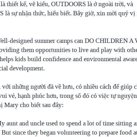
thiết kế, vẽ kiểu, OUTDOORS là ở ngoài trời, và
sự nhận thức, hiểu biết. Bây giờ, xin mời quý vị n
ell-designed summer camps can DO CHILDREN 
iding them opportunities to live and play with othe
 helps kids build confidence and environmental aware
cial development.
́i những người đã về hưu, có nhiều cách để giúp c
vui vẻ, hạnh phúc hơn, trong số đó có việc tự nguyệ
ị Mary cho biết sau đây:
aunt and uncle used to spend a lot of time sitting 
 But since they began volunteering to prepare food a