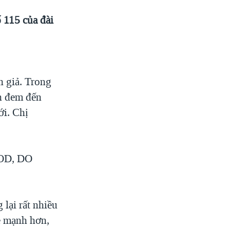
115 của đài
h giả. Trong
 đem đến
́i. Chị
OD, DO
 rất nhiều
̉e mạnh hơn,