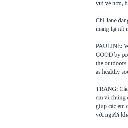
vui vẻ hơn, h
VIỆT NAM
NGƯ DÂN VIỆT VÀ LÀN SÓNG
Chị Jane đang 
TRỘM HẢI SÂM
mang lại rất n
BÊN KIA QUỐC LỘ: TIẾNG VỌNG
TỪ NÔNG THÔN MỸ
PAULINE: W
QUAN HỆ VIỆT MỸ
GOOD by prov
the outdoors
as healthy so
TRANG: Các tra
em vì chúng c
giúp các em c
với người kha