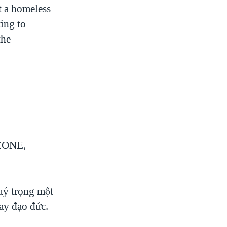
t a homeless
ing to
the
EONE,
 trọng một
ay đạo đức.