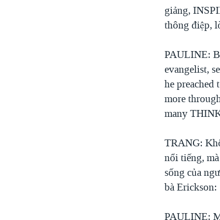
giảng, INSP
thông điệp, lơ
PAULINE: Bil
evangelist, se
he preached t
more through
many THIN
TRANG: Không p
nổi tiếng, ma
sống của ngư
bà Erickson:
PAULINE: My 