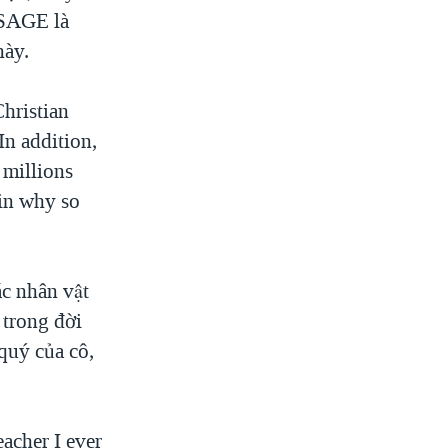
SAGE là
này.
hristian
 In addition,
 millions
in why so
́c nhân vật
c trong đời
quý của cô,
acher I ever