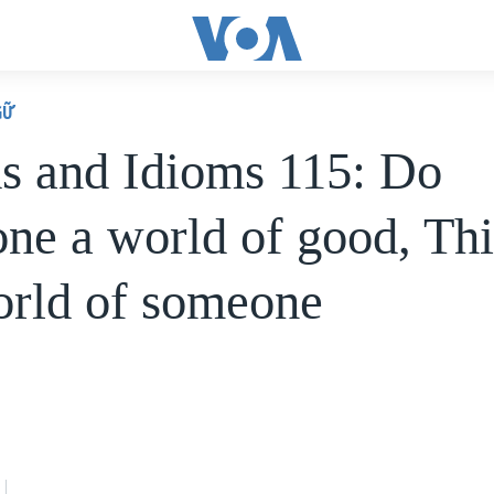
GỮ
s and Idioms 115: Do
ne a world of good, Th
orld of someone