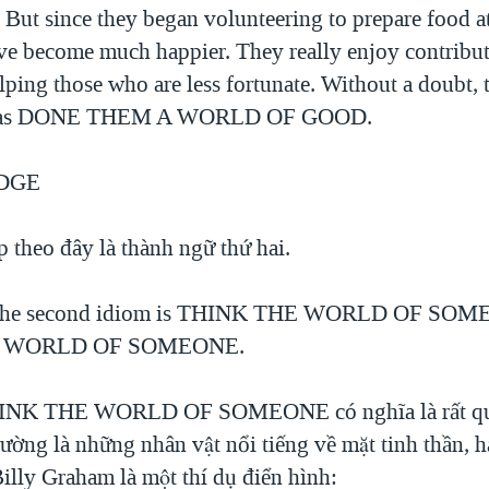
 But since they began volunteering to prepare food a
’ve become much happier. They really enjoy contribut
lping those who are less fortunate. Without a doubt, 
 has DONE THEM A WORLD OF GOOD.
DGE
heo đây là thành ngữ thứ hai.
he second idiom is THINK THE WORLD OF SOM
 WORLD OF SOMEONE.
K THE WORLD OF SOMEONE có nghĩa là rất quý
ường là những nhân vật nổi tiếng về mặt tinh thần, h
lly Graham là một thí dụ điển hình: