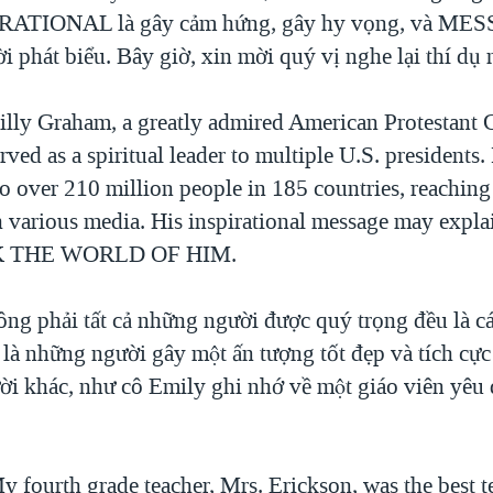
IRATIONAL là gây cảm hứng, gây hy vọng, và MES
̀i phát biểu. Bây giờ, xin mời quý vị nghe lại thí dụ 
ly Graham, a greatly admired American Protestant C
rved as a spiritual leader to multiple U.S. presidents.
o over 210 million people in 185 countries, reaching
 various media. His inspirational message may expla
K THE WORLD OF HIM.
hải tất cả những người được quý trọng đều là ca
̀ là những người gây một ấn tượng tốt đẹp và tích cự
ời khác, như cô Emily ghi nhớ về một giáo viên yêu 
fourth grade teacher, Mrs. Erickson, was the best te