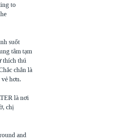
ing to
the
nh suốt
trung tâm tạm
 thích thú
hắc chắn là
 vẻ hơn.
ER là nơi
, chị
around and