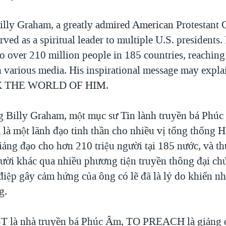
ly Graham, a greatly admired American Protestant C
rved as a spiritual leader to multiple U.S. presidents.
o over 210 million people in 185 countries, reaching
 various media. His inspirational message may expla
K THE WORLD OF HIM.
lly Graham, một mục sư Tin lành truyền bá Phúc 
̃ là một lãnh đạo tinh thần cho nhiều vị tổng thống 
iảng đạo cho hơn 210 triệu người tại 185 nước, và th
gười khác qua nhiều phương tiện truyền thông đại ch
p gây cảm hứng của ông có lẽ đã là lý do khiến nhi
g.
̀ nhà truyền bá Phúc Âm, TO PREACH là giảng đa