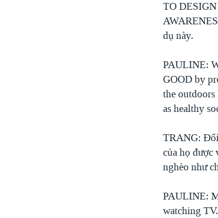
TO DESIGN là 
AWARENESS là 
dụ này.
PAULINE: W
GOOD by prov
the outdoors
as healthy so
TRANG: Đối vơ
của họ được 
nghèo như ch
PAULINE: My 
watching TV.