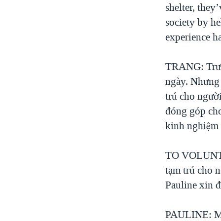
shelter, they
society by he
experience
TRANG: Trước
ngày. Nhưng kê
trú cho người
đóng góp cho
kinh nghiệm n
TO VOLUNTEE
tạm trú cho
Pauline xin đọc
PAULINE: My 