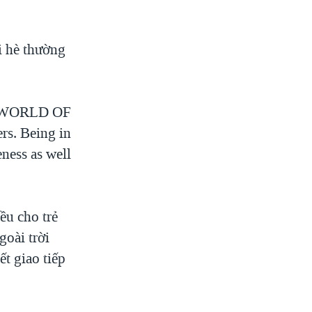
̣i hè thường
A WORLD OF
rs. Being in
ness as well
ều cho trẻ
goài trời
ết giao tiếp