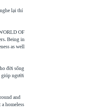
ghe lại thí
A WORLD OF
rs. Being in
ness as well
ho đời sống
n giúp người
around and
t a homeless