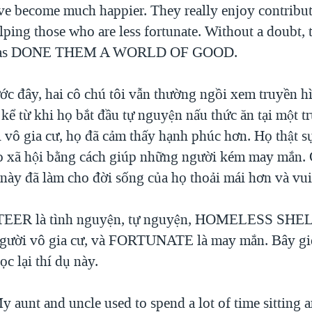
’ve become much happier. They really enjoy contribut
lping those who are less fortunate. Without a doubt, 
 has DONE THEM A WORLD OF GOOD.
 đây, hai cô chú tôi vẫn thường ngồi xem truyền hì
̉ từ khi họ bắt đầu tự nguyện nấu thức ăn tại một 
 vô gia cư, họ đã cảm thấy hạnh phúc hơn. Họ thật sự
 xã hội bằng cách giúp những người kém may mắn. C
ày đã làm cho đời sống của họ thoải mái hơn và vui
R là tình nguyện, tự nguyện, HOMELESS SHELT
 người vô gia cư, và FORTUNATE là may mắn. Bây giờ
 lại thí dụ này.
aunt and uncle used to spend a lot of time sitting 