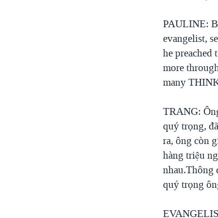
PAULINE: Bil
evangelist, se
he preached t
more through
many THIN
TRANG: Ông Bi
quý trọng, đa
ra, ông còn g
hàng triệu n
nhau.Thông điệ
quý trọng ôn
EVANGELIST la