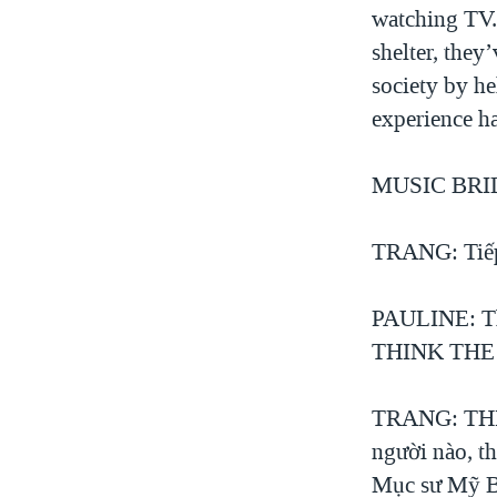
watching TV.
shelter, they
society by he
experience
MUSIC BRI
TRANG: Tiếp t
PAULINE: T
THINK THE
TRANG: THIN
người nào, th
Mục sư Mỹ Bi