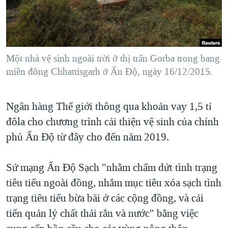
TẠI
VIDEO
"Tìm"
NGƯỜI VIỆT HẢI NGOẠI
HÀNH TRÌNH BẦU CỬ 2024
NGHE
ĐỜI SỐNG
MỘT NĂM CHIẾN TRANH TẠI DẢI GAZA
KINH TẾ
MẠNG XÃ HỘI
Một nhà vệ sinh ngoài trời ở thị trấn Gorba trong bang
GIẢI MÃ VÀNH ĐAI & CON ĐƯỜNG
KHOA HỌC
miền đông Chhattisgarh ở Ấn Độ, ngày 16/12/2015.
NGÀY TỊ NẠN THẾ GIỚI
SỨC KHOẺ
TRỊNH VĨNH BÌNH - NGƯỜI HẠ 'BÊN THẮNG CUỘC'
Ngôn ngữ khác
VĂN HOÁ
Ngân hàng Thế giới thông qua khoản vay 1,5 tỉ
GROUND ZERO – XƯA VÀ NAY
đôla cho chương trình cải thiện vệ sinh của chính
THỂ THAO
CHI PHÍ CHIẾN TRANH AFGHANISTAN
phủ Ấn Ðộ từ đây cho đến năm 2019.
GIÁO DỤC
CÁC GIÁ TRỊ CỘNG HÒA Ở VIỆT NAM
Sứ mạng Ấn Ðộ Sạch "nhằm chấm dứt tình trạng
THƯỢNG ĐỈNH TRUMP-KIM TẠI VIỆT NAM
tiêu tiểu ngoài đồng, nhắm mục tiêu xóa sạch tình
TRỊNH VĨNH BÌNH VS. CHÍNH PHỦ VIỆT NAM
trạng tiêu tiểu bừa bãi ở các cộng đồng, và cải
NGƯ DÂN VIỆT VÀ LÀN SÓNG TRỘM HẢI SÂM
tiến quản lý chất thải rắn và nước" bằng việc
BÊN KIA QUỐC LỘ: TIẾNG VỌNG TỪ NÔNG THÔN MỸ