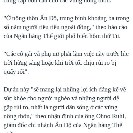
cung cấp bồn cầu cho các vùng nông thôn.
QUAN HỆ VIỆT MỸ
"Ở nông thôn Ấn Ðộ, trung bình khoảng ba trong
số năm người tiêu tiểu ngoài đồng," theo báo cáo
của Ngân hàng Thế giới phổ biến hôm thứ Tư.
"Các cô gái và phụ nữ phải làm việc này trước lúc
trời hừng sáng hoặc khi trời tối chịu rủi ro bị
quấy rối".
Dự án này "sẽ mang lại những lợi ích đáng kể về
sức khỏe cho người nghèo và những người dễ
gặp rủi ro, nhất là người dân sống ở các vùng
nông thôn," theo nhận định của ông Ohno Ruhl,
giám đốc chi nhánh Ấn Ðộ của Ngân hàng Thế