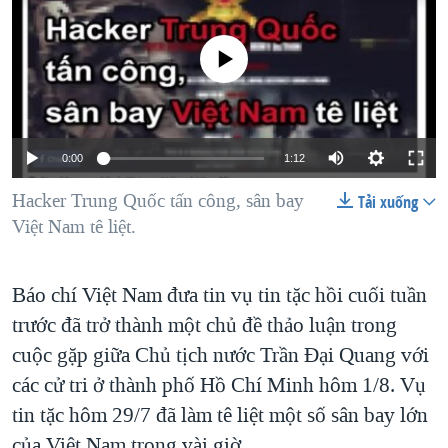
TẠI
VIDEO
"Tìm"
NGƯỜI VIỆT HẢI NGOẠI
HÀNH TRÌNH BẦU CỬ 2024
NGHE
No media source currently available
ĐỜI SỐNG
MỘT NĂM CHIẾN TRANH TẠI DẢI GAZA
KINH TẾ
MẠNG XÃ HỘI
GIẢI MÃ VÀNH ĐAI & CON ĐƯỜNG
KHOA HỌC
NGÀY TỊ NẠN THẾ GIỚI
0:00
1:12
SỨC KHOẺ
TRỊNH VĨNH BÌNH - NGƯỜI HẠ 'BÊN THẮNG CUỘC'
Hacker Trung Quốc tấn công, sân bay
Tải xuống
Ngôn ngữ khác
VĂN HOÁ
GROUND ZERO – XƯA VÀ NAY
Việt Nam tê liệt.
THỂ THAO
CHI PHÍ CHIẾN TRANH AFGHANISTAN
GIÁO DỤC
Báo chí Việt Nam đưa tin vụ tin tặc hồi cuối tuần
CÁC GIÁ TRỊ CỘNG HÒA Ở VIỆT NAM
trước đã trở thành một chủ đề thảo luận trong
THƯỢNG ĐỈNH TRUMP-KIM TẠI VIỆT NAM
cuộc gặp giữa Chủ tịch nước Trần Đại Quang với
TRỊNH VĨNH BÌNH VS. CHÍNH PHỦ VIỆT NAM
các cử tri ở thành phố Hồ Chí Minh hôm 1/8. Vụ
NGƯ DÂN VIỆT VÀ LÀN SÓNG TRỘM HẢI SÂM
tin tặc hôm 29/7 đã làm tê liệt một số sân bay lớn
BÊN KIA QUỐC LỘ: TIẾNG VỌNG TỪ NÔNG THÔN MỸ
của Việt Nam trong vài giờ.