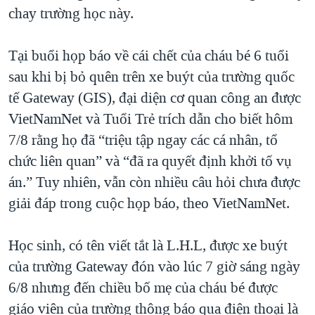
chay trường học này.
QUAN HỆ VIỆT MỸ
Tại buổi họp báo về cái chết của cháu bé 6 tuổi
sau khi bị bỏ quên trên xe buýt của trường quốc
tế Gateway (GIS), đại diện cơ quan công an được
VietNamNet và Tuổi Trẻ trích dẫn cho biết hôm
7/8 rằng họ đã “triệu tập ngay các cá nhân, tổ
chức liên quan” và “đã ra quyết định khởi tố vụ
án.” Tuy nhiên, vẫn còn nhiều câu hỏi chưa được
giải đáp trong cuộc họp báo, theo VietNamNet.
Học sinh, có tên viết tắt là L.H.L, được xe buýt
của trường Gateway đón vào lúc 7 giờ sáng ngày
6/8 nhưng đến chiều bố mẹ của cháu bé được
giáo viên của trường thông báo qua điện thoại là