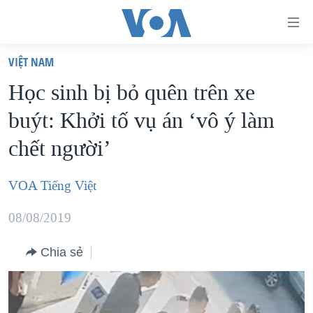
Đường
dẫn
VIỆT NAM
truy
TRANG CHỦ
Học sinh bị bỏ quên trên xe
cập
VIỆT NAM
buýt: Khởi tố vụ án ‘vô ý làm
Tới
HOA KỲ
nội
chết người’
BIỂN ĐÔNG
dung
THẾ GIỚI
chính
VOA Tiếng Việt
BLOG
Tới
08/08/2019
điều
DIỄN ĐÀN
hướng
MỤC
Chia sẻ
chính
CHUYÊN ĐỀ
TỰ DO BÁO CHÍ
Đi
HỌC TIẾNG ANH
VẠCH TRẦN TIN GIẢ
CHIẾN TRANH THƯƠNG MẠI CỦA MỸ: QUÁ KHỨ VÀ HIỆN
tới