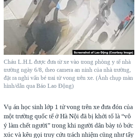
TẠI
VIDEO
"Tìm"
NGƯỜI VIỆT HẢI NGOẠI
HÀNH TRÌNH BẦU CỬ 2024
NGHE
ĐỜI SỐNG
MỘT NĂM CHIẾN TRANH TẠI DẢI GAZA
KINH TẾ
MẠNG XÃ HỘI
GIẢI MÃ VÀNH ĐAI & CON ĐƯỜNG
KHOA HỌC
NGÀY TỊ NẠN THẾ GIỚI
SỨC KHOẺ
TRỊNH VĨNH BÌNH - NGƯỜI HẠ 'BÊN THẮNG CUỘC'
Cháu L.H.L được đưa từ xe vào trong phòng y tế nhà
Ngôn ngữ khác
VĂN HOÁ
GROUND ZERO – XƯA VÀ NAY
trường ngày 6/8, theo camera an ninh của nhà trường,
THỂ THAO
đặt ra nghi vấn bé trai tử vong trên xe. (Ảnh chụp màn
CHI PHÍ CHIẾN TRANH AFGHANISTAN
GIÁO DỤC
hình/dẫn qua Báo Lao Động)
CÁC GIÁ TRỊ CỘNG HÒA Ở VIỆT NAM
THƯỢNG ĐỈNH TRUMP-KIM TẠI VIỆT NAM
Vụ án học sinh lớp 1 tử vong trên xe đưa đón của
TRỊNH VĨNH BÌNH VS. CHÍNH PHỦ VIỆT NAM
một trường quốc tế ở Hà Nội đã bị khởi tố là “vô
NGƯ DÂN VIỆT VÀ LÀN SÓNG TRỘM HẢI SÂM
ý làm chết người” trong khi người dân bày tỏ bức
xúc và kêu gọi truy cứu trách nhiệm cũng như tẩy
BÊN KIA QUỐC LỘ: TIẾNG VỌNG TỪ NÔNG THÔN MỸ