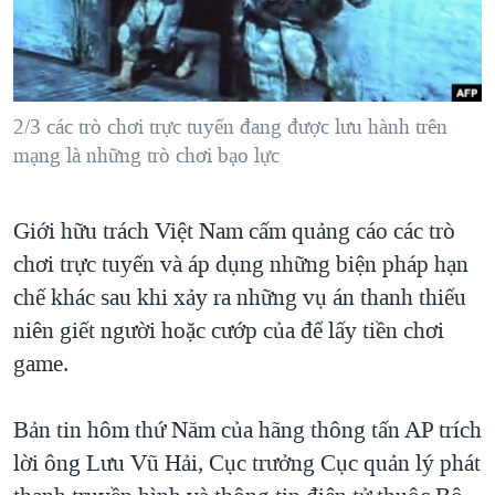
TẠI
VIDEO
"Tìm"
NGƯỜI VIỆT HẢI NGOẠI
HÀNH TRÌNH BẦU CỬ 2024
NGHE
ĐỜI SỐNG
MỘT NĂM CHIẾN TRANH TẠI DẢI GAZA
KINH TẾ
MẠNG XÃ HỘI
2/3 các trò chơi trực tuyến đang được lưu hành trên
GIẢI MÃ VÀNH ĐAI & CON ĐƯỜNG
KHOA HỌC
mạng là những trò chơi bạo lực
NGÀY TỊ NẠN THẾ GIỚI
SỨC KHOẺ
TRỊNH VĨNH BÌNH - NGƯỜI HẠ 'BÊN THẮNG CUỘC'
Ngôn ngữ khác
VĂN HOÁ
Giới hữu trách Việt Nam cấm quảng cáo các trò
GROUND ZERO – XƯA VÀ NAY
chơi trực tuyến và áp dụng những biện pháp hạn
THỂ THAO
CHI PHÍ CHIẾN TRANH AFGHANISTAN
chế khác sau khi xảy ra những vụ án thanh thiếu
GIÁO DỤC
CÁC GIÁ TRỊ CỘNG HÒA Ở VIỆT NAM
niên giết người hoặc cướp của để lấy tiền chơi
game.
THƯỢNG ĐỈNH TRUMP-KIM TẠI VIỆT NAM
TRỊNH VĨNH BÌNH VS. CHÍNH PHỦ VIỆT NAM
Bản tin hôm thứ Năm của hãng thông tấn AP trích
NGƯ DÂN VIỆT VÀ LÀN SÓNG TRỘM HẢI SÂM
lời ông Lưu Vũ Hải, Cục trưởng Cục quản lý phát
BÊN KIA QUỐC LỘ: TIẾNG VỌNG TỪ NÔNG THÔN MỸ