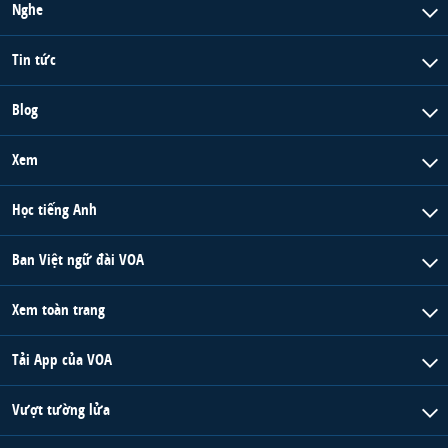
Nghe
Tin tức
Blog
Xem
Học tiếng Anh
Ban Việt ngữ đài VOA
Xem toàn trang
Tải App của VOA
Vượt tường lửa